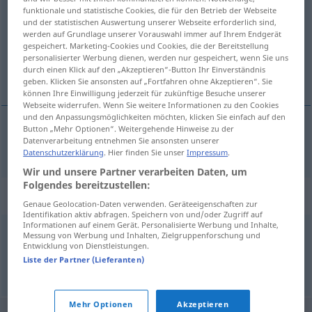
funktionale und statistische Cookies, die für den Betrieb der Webseite
und der statistischen Auswertung unserer Webseite erforderlich sind,
Übersicht aller Übersetzungen
werden auf Grundlage unserer Vorauswahl immer auf Ihrem Endgerät
(Für mehr Details die Übersetzung anklicken/antippen)
gespeichert. Marketing-Cookies und Cookies, die der Bereitstellung
personalisierter Werbung dienen, werden nur gespeichert, wenn Sie uns
durch einen Klick auf den „Akzeptieren“-Button Ihr Einverständnis
arroyo
geben. Klicken Sie ansonsten auf „Fortfahren ohne Akzeptieren“. Sie
können Ihre Einwilligung jederzeit für zukünftige Besuche unserer
Webseite widerrufen. Wenn Sie weitere Informationen zu den Cookies
und den Anpassungsmöglichkeiten möchten, klicken Sie einfach auf den
Button „Mehr Optionen“. Weitergehende Hinweise zu der
Datenverarbeitung entnehmen Sie ansonsten unserer
arroyo
m
Rinnstein
Datenschutzerklärung
. Hier finden Sie unser
Impressum
.
Wir und unsere Partner verarbeiten Daten, um
Folgendes bereitzustellen:
Synonyme für "Rinnstein"
Genaue Geolocation-Daten verwenden. Geräteeigenschaften zur
Identifikation aktiv abfragen. Speichern von und/oder Zugriff auf
Informationen auf einem Gerät. Personalisierte Werbung und Inhalte,
Messung von Werbung und Inhalten, Zielgruppenforschung und
Bordstein
,
Randstein
Entwicklung von Dienstleistungen.
Liste der Partner (Lieferanten)
© OpenThesaurus.de
Mehr Optionen
Akzeptieren