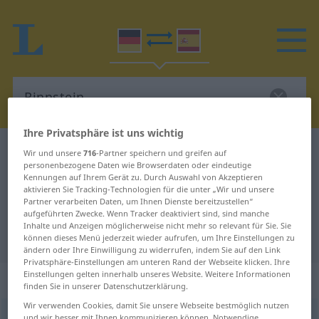
Ihre Privatsphäre ist uns wichtig
Deutsch-Spanisch Wörterbuch
Rinnstein
Wir und unsere
716
-Partner speichern und greifen auf
personenbezogene Daten wie Browserdaten oder eindeutige
Deutsch-Spanisch Übersetzung für
Kennungen auf Ihrem Gerät zu. Durch Auswahl von Akzeptieren
aktivieren Sie Tracking-Technologien für die unter „Wir und unsere
"Rinnstein"
Partner verarbeiten Daten, um Ihnen Dienste bereitzustellen“
aufgeführten Zwecke. Wenn Tracker deaktiviert sind, sind manche
Inhalte und Anzeigen möglicherweise nicht mehr so relevant für Sie. Sie
"Rinnstein" Spanisch Übersetzung
können dieses Menü jederzeit wieder aufrufen, um Ihre Einstellungen zu
ändern oder Ihre Einwilligung zu widerrufen, indem Sie auf den Link
Privatsphäre-Einstellungen am unteren Rand der Webseite klicken. Ihre
Einstellungen gelten innerhalb unseres Website. Weitere Informationen
„Rinnstein“
: Maskulinum
finden Sie in unserer Datenschutzerklärung.
Wir verwenden Cookies, damit Sie unsere Webseite bestmöglich nutzen
Rinnstein
m
<
Rinnstein(e)s
;
Rinnsteine
>
und wir besser mit Ihnen kommunizieren können. Notwendige,