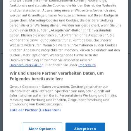
und wir besser mit Ihnen kommunizieren können. Notwendige,
funktionale und statistische Cookies, die für den Betrieb der Webseite
Räumungsverkauf
m
<
Räumungsverkauf(e)s
;
-käufe
>
und der statistischen Auswertung unserer Webseite erforderlich sind,
werden auf Grundlage unserer Vorauswahl immer auf Ihrem Endgerät
Übersicht aller Übersetzungen
gespeichert. Marketing-Cookies und Cookies, die der Bereitstellung
personalisierter Werbung dienen, werden nur gespeichert, wenn Sie uns
(Für mehr Details die Übersetzung anklicken/antippen)
durch einen Klick auf den „Akzeptieren“-Button Ihr Einverständnis
geben. Klicken Sie ansonsten auf „Fortfahren ohne Akzeptieren“. Sie
liquidación de existencias, liquidación total
können Ihre Einwilligung jederzeit für zukünftige Besuche unserer
Webseite widerrufen. Wenn Sie weitere Informationen zu den Cookies
und den Anpassungsmöglichkeiten möchten, klicken Sie einfach auf den
Button „Mehr Optionen“. Weitergehende Hinweise zu der
Datenverarbeitung entnehmen Sie ansonsten unserer
Datenschutzerklärung
. Hier finden Sie unser
Impressum
.
liquidación
f
de existencias,
liquidación
f
total
Wir und unsere Partner verarbeiten Daten, um
Folgendes bereitzustellen:
Räumungsverkauf
Genaue Geolocation-Daten verwenden. Geräteeigenschaften zur
Identifikation aktiv abfragen. Speichern von und/oder Zugriff auf
Informationen auf einem Gerät. Personalisierte Werbung und Inhalte,
Messung von Werbung und Inhalten, Zielgruppenforschung und
Synonyme für "Räumungsverkauf"
Entwicklung von Dienstleistungen.
Liste der Partner (Lieferanten)
Totalausverkauf
,
(vollständiger) Ausverkauf
Mehr Optionen
Akzeptieren