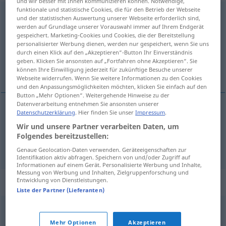
und wir besser mit Ihnen kommunizieren können. Notwendige,
funktionale und statistische Cookies, die für den Betrieb der Webseite
Quetschung
f
<
Quetschung
;
Quetschungen
>
und der statistischen Auswertung unserer Webseite erforderlich sind,
werden auf Grundlage unserer Vorauswahl immer auf Ihrem Endgerät
Übersicht aller Übersetzungen
gespeichert. Marketing-Cookies und Cookies, die der Bereitstellung
personalisierter Werbung dienen, werden nur gespeichert, wenn Sie uns
(Für mehr Details die Übersetzung anklicken/antippen)
durch einen Klick auf den „Akzeptieren“-Button Ihr Einverständnis
geben. Klicken Sie ansonsten auf „Fortfahren ohne Akzeptieren“. Sie
contusión, magulladura
können Ihre Einwilligung jederzeit für zukünftige Besuche unserer
Webseite widerrufen. Wenn Sie weitere Informationen zu den Cookies
und den Anpassungsmöglichkeiten möchten, klicken Sie einfach auf den
Button „Mehr Optionen“. Weitergehende Hinweise zu der
Datenverarbeitung entnehmen Sie ansonsten unserer
Datenschutzerklärung
. Hier finden Sie unser
Impressum
.
contusión
f
Quetschung
MED
Wir und unsere Partner verarbeiten Daten, um
Folgendes bereitzustellen:
magulladura
f
Quetschung
MED
Genaue Geolocation-Daten verwenden. Geräteeigenschaften zur
Identifikation aktiv abfragen. Speichern von und/oder Zugriff auf
Informationen auf einem Gerät. Personalisierte Werbung und Inhalte,
Messung von Werbung und Inhalten, Zielgruppenforschung und
Synonyme für "Quetschung"
Entwicklung von Dienstleistungen.
Liste der Partner (Lieferanten)
Prellung
Mehr Optionen
Akzeptieren