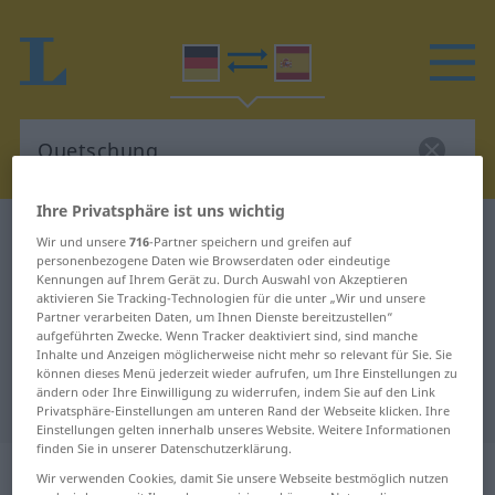
Ihre Privatsphäre ist uns wichtig
Deutsch-Spanisch Wörterbuch
Quetschung
Wir und unsere
716
-Partner speichern und greifen auf
personenbezogene Daten wie Browserdaten oder eindeutige
Deutsch-Spanisch Übersetzung für
Kennungen auf Ihrem Gerät zu. Durch Auswahl von Akzeptieren
aktivieren Sie Tracking-Technologien für die unter „Wir und unsere
"Quetschung"
Partner verarbeiten Daten, um Ihnen Dienste bereitzustellen“
aufgeführten Zwecke. Wenn Tracker deaktiviert sind, sind manche
Inhalte und Anzeigen möglicherweise nicht mehr so relevant für Sie. Sie
"Quetschung" Spanisch
können dieses Menü jederzeit wieder aufrufen, um Ihre Einstellungen zu
ändern oder Ihre Einwilligung zu widerrufen, indem Sie auf den Link
Übersetzung
Privatsphäre-Einstellungen am unteren Rand der Webseite klicken. Ihre
Einstellungen gelten innerhalb unseres Website. Weitere Informationen
finden Sie in unserer Datenschutzerklärung.
„Quetschung“
: Femininum
Wir verwenden Cookies, damit Sie unsere Webseite bestmöglich nutzen