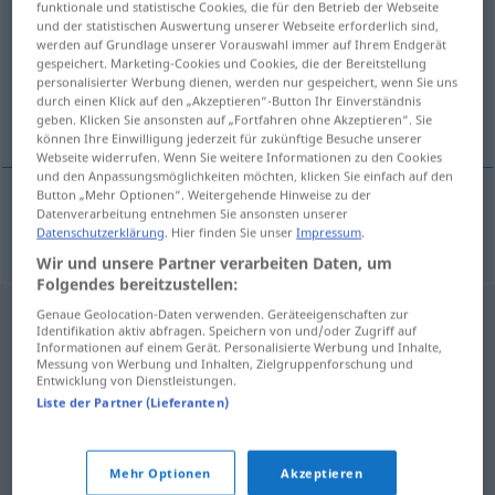
funktionale und statistische Cookies, die für den Betrieb der Webseite
und der statistischen Auswertung unserer Webseite erforderlich sind,
Übersicht aller Übersetzungen
werden auf Grundlage unserer Vorauswahl immer auf Ihrem Endgerät
gespeichert. Marketing-Cookies und Cookies, die der Bereitstellung
(Für mehr Details die Übersetzung anklicken/antippen)
personalisierter Werbung dienen, werden nur gespeichert, wenn Sie uns
durch einen Klick auf den „Akzeptieren“-Button Ihr Einverständnis
foto de perfil
geben. Klicken Sie ansonsten auf „Fortfahren ohne Akzeptieren“. Sie
können Ihre Einwilligung jederzeit für zukünftige Besuche unserer
Webseite widerrufen. Wenn Sie weitere Informationen zu den Cookies
und den Anpassungsmöglichkeiten möchten, klicken Sie einfach auf den
Button „Mehr Optionen“. Weitergehende Hinweise zu der
Datenverarbeitung entnehmen Sie ansonsten unserer
foto
f
de
perfil
Profilfoto
in sozialen Netzwerken
Datenschutzerklärung
. Hier finden Sie unser
Impressum
.
Wir und unsere Partner verarbeiten Daten, um
Folgendes bereitzustellen:
Genaue Geolocation-Daten verwenden. Geräteeigenschaften zur
Identifikation aktiv abfragen. Speichern von und/oder Zugriff auf
Informationen auf einem Gerät. Personalisierte Werbung und Inhalte,
Messung von Werbung und Inhalten, Zielgruppenforschung und
Entwicklung von Dienstleistungen.
Liste der Partner (Lieferanten)
Mehr Optionen
Akzeptieren