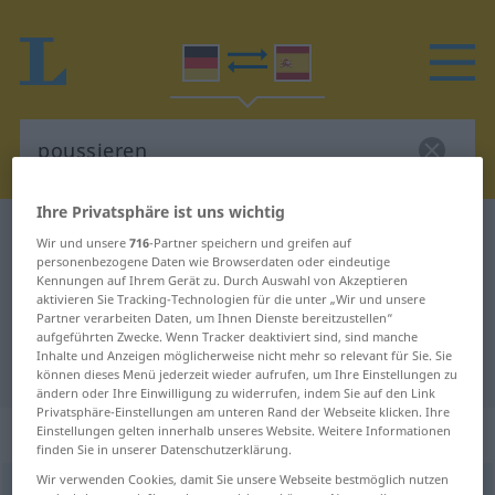
Ihre Privatsphäre ist uns wichtig
Deutsch-Spanisch Wörterbuch
poussieren
Wir und unsere
716
-Partner speichern und greifen auf
personenbezogene Daten wie Browserdaten oder eindeutige
Deutsch-Spanisch Übersetzung für
Kennungen auf Ihrem Gerät zu. Durch Auswahl von Akzeptieren
"poussieren"
aktivieren Sie Tracking-Technologien für die unter „Wir und unsere
Partner verarbeiten Daten, um Ihnen Dienste bereitzustellen“
aufgeführten Zwecke. Wenn Tracker deaktiviert sind, sind manche
Inhalte und Anzeigen möglicherweise nicht mehr so relevant für Sie. Sie
"poussieren" Spanisch Übersetzung
können dieses Menü jederzeit wieder aufrufen, um Ihre Einstellungen zu
ändern oder Ihre Einwilligung zu widerrufen, indem Sie auf den Link
Privatsphäre-Einstellungen am unteren Rand der Webseite klicken. Ihre
„poussieren“
: intransitives Verb
Einstellungen gelten innerhalb unseres Website. Weitere Informationen
finden Sie in unserer Datenschutzerklärung.
Wir verwenden Cookies, damit Sie unsere Webseite bestmöglich nutzen
poussieren
[puˈsiːrən]
v/i
<
ohne
ge-
>
UMG
REG