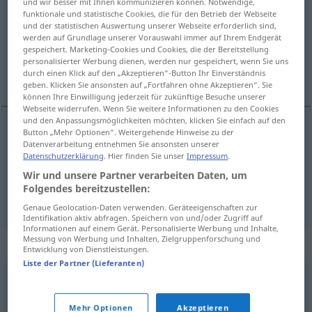
und wir besser mit Ihnen kommunizieren können. Notwendige,
funktionale und statistische Cookies, die für den Betrieb der Webseite
Übersicht aller Übersetzungen
und der statistischen Auswertung unserer Webseite erforderlich sind,
werden auf Grundlage unserer Vorauswahl immer auf Ihrem Endgerät
(Für mehr Details die Übersetzung anklicken/antippen)
gespeichert. Marketing-Cookies und Cookies, die der Bereitstellung
personalisierter Werbung dienen, werden nur gespeichert, wenn Sie uns
flirtear con
durch einen Klick auf den „Akzeptieren“-Button Ihr Einverständnis
geben. Klicken Sie ansonsten auf „Fortfahren ohne Akzeptieren“. Sie
können Ihre Einwilligung jederzeit für zukünftige Besuche unserer
Webseite widerrufen. Wenn Sie weitere Informationen zu den Cookies
und den Anpassungsmöglichkeiten möchten, klicken Sie einfach auf den
Button „Mehr Optionen“. Weitergehende Hinweise zu der
Beispiele
Datenverarbeitung entnehmen Sie ansonsten unserer
mit jemandem poussieren
Datenschutzerklärung
. Hier finden Sie unser
Impressum
.
Wir und unsere Partner verarbeiten Daten, um
od
flirtear
(
tontear) con
alguien
Folgendes bereitzustellen:
Genaue Geolocation-Daten verwenden. Geräteeigenschaften zur
Identifikation aktiv abfragen. Speichern von und/oder Zugriff auf
Informationen auf einem Gerät. Personalisierte Werbung und Inhalte,
Messung von Werbung und Inhalten, Zielgruppenforschung und
Synonyme für "poussieren"
Entwicklung von Dienstleistungen.
Liste der Partner (Lieferanten)
schäkern
,
liebäugeln
,
tändeln (veraltend)
,
turteln
,
Mehr Optionen
Akzeptieren