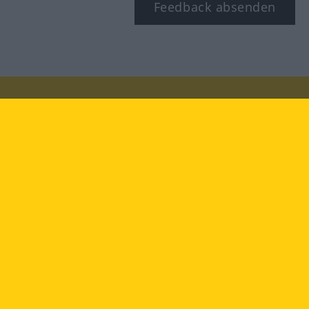
Feedback absenden
Besuchen Sie uns auf:
facebook
YouTube
Instagram
Langenscheidt
NUTZUNGSBEDINGUNGEN
DATENSCHUTZBESTIMMUNGEN