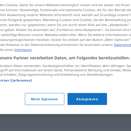
en Cookies, damit Sie unsere Webseite bestmöglich nutzen und wir besser mit Ihnen
CHWEIZ
en können. Notwendige, funktionale und statistische Cookies, die für den Betrieb d
ischen Auswertung unserer Webseite erforderlich sind, werden auf Grundlage unserer
hrem Endgerät gespeichert. Marketing-Cookies und Cookies, die der Bereitstellung per
nen, werden nur gespeichert, wenn Sie uns durch einen Klick auf den „Akzeptieren“-
tippen)
nis geben. Klicken Sie ansonsten auf „Fortfahren ohne Akzeptieren“. Sie können Ihre 
ür zukünftige Besuche unserer Webseite widerrufen. Wenn Sie weitere Informationen 
assungsmöglichkeiten möchten, klicken Sie einfach auf den Button „Mehr Optionen“
de Hinweise zu der Datenverarbeitung entnehmen Sie ansonsten unserer
Datenschut
 Sie unser
Impressum
.
unsere Partner verarbeiten Daten, um Folgendes bereitzustellen:
Pneu
ocation-Daten verwenden. Geräteeigenschaften zur Identifikation aktiv abfragen. Sp
griff auf Informationen auf einem Gerät. Personalisierte Werbung und Inhalte, Mes
 Inhalten, Zielgruppenforschung und Entwicklung von Dienstleistungen.
artner (Lieferanten)
Mehr Optionen
Akzeptieren