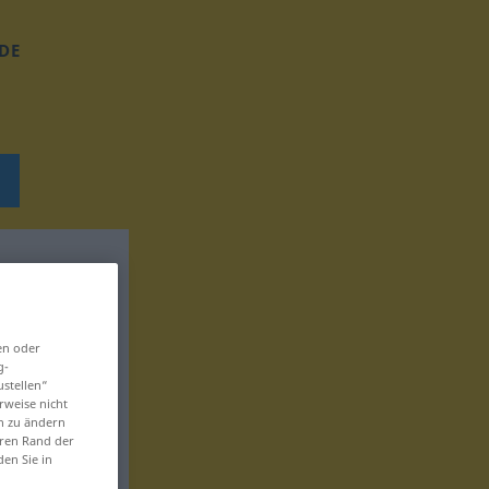
DE
en oder
g-
ustellen“
rweise nicht
en zu ändern
eren Rand der
den Sie in