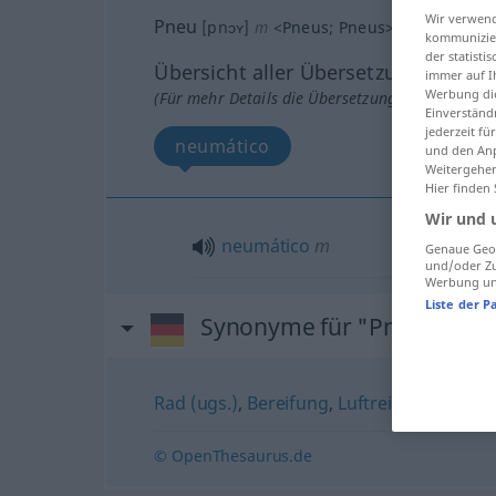
Wir verwend
Pneu
[pnɔʏ]
m
<
Pneus
;
Pneus
>
besonders
S
kommunizier
der statist
Übersicht aller Übersetzungen
immer auf I
Werbung die
(Für mehr Details die Übersetzung anklicken/an
Einverständ
jederzeit f
neumático
und den Anp
Weitergehen
Hier finden
Wir und 
neumático
m
Genaue Geol
und/oder Zu
Werbung und
Liste der P
Synonyme für "Pneu"
Rad (ugs.)
,
Bereifung
,
Luftreifen
,
Reifen
© OpenThesaurus.de