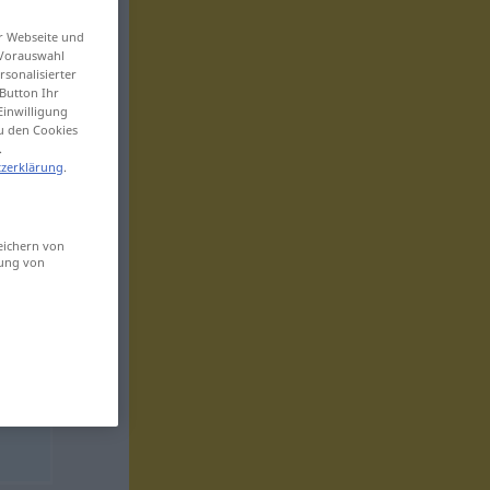
er Webseite und
 Vorauswahl
sonalisierter
Button Ihr
Einwilligung
zu den Cookies
.
zerklärung
.
eichern von
sung von