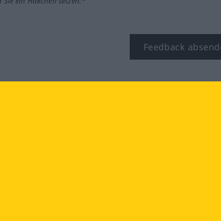
m Sie ein Häkchen setzen.*
Feedback absend
ook
YouTube
Instagram