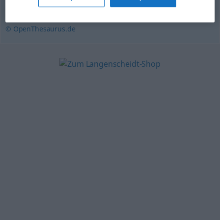
(das) Stehlen
,
Entwendung
© OpenThesaurus.de