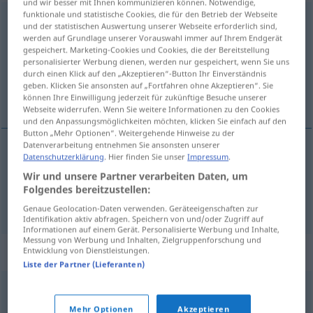
und wir besser mit Ihnen kommunizieren können. Notwendige,
funktionale und statistische Cookies, die für den Betrieb der Webseite
Plünderung
f
<
Plünderung
;
Plünderungen
>
und der statistischen Auswertung unserer Webseite erforderlich sind,
werden auf Grundlage unserer Vorauswahl immer auf Ihrem Endgerät
Übersicht aller Übersetzungen
gespeichert. Marketing-Cookies und Cookies, die der Bereitstellung
personalisierter Werbung dienen, werden nur gespeichert, wenn Sie uns
(Für mehr Details die Übersetzung anklicken/antippen)
durch einen Klick auf den „Akzeptieren“-Button Ihr Einverständnis
geben. Klicken Sie ansonsten auf „Fortfahren ohne Akzeptieren“. Sie
pillaje, saqueo
können Ihre Einwilligung jederzeit für zukünftige Besuche unserer
Webseite widerrufen. Wenn Sie weitere Informationen zu den Cookies
und den Anpassungsmöglichkeiten möchten, klicken Sie einfach auf den
Button „Mehr Optionen“. Weitergehende Hinweise zu der
Datenverarbeitung entnehmen Sie ansonsten unserer
Datenschutzerklärung
. Hier finden Sie unser
Impressum
.
pillaje
m
Plünderung
Wir und unsere Partner verarbeiten Daten, um
Folgendes bereitzustellen:
saqueo
m
Plünderung
Genaue Geolocation-Daten verwenden. Geräteeigenschaften zur
Identifikation aktiv abfragen. Speichern von und/oder Zugriff auf
Informationen auf einem Gerät. Personalisierte Werbung und Inhalte,
Messung von Werbung und Inhalten, Zielgruppenforschung und
Synonyme für "Plünderung"
Entwicklung von Dienstleistungen.
Liste der Partner (Lieferanten)
Selbstbedienung (ugs., ironisch)
,
Dieberei(en)
,
Diebstahl
,
Mehr Optionen
Akzeptieren