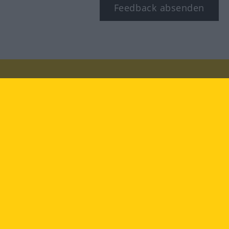
Feedback absenden
Besuchen Sie uns auf:
facebook
YouTube
Instagram
Langenscheidt
NUTZUNGSBEDINGUNGEN
DATENSCHUTZBESTIMMUNGEN