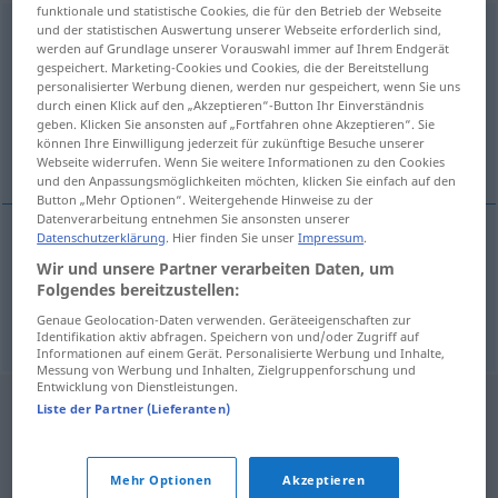
funktionale und statistische Cookies, die für den Betrieb der Webseite
perlmuttern
und der statistischen Auswertung unserer Webseite erforderlich sind,
adj
werden auf Grundlage unserer Vorauswahl immer auf Ihrem Endgerät
gespeichert. Marketing-Cookies und Cookies, die der Bereitstellung
Übersicht aller Übersetzungen
personalisierter Werbung dienen, werden nur gespeichert, wenn Sie uns
(Für mehr Details die Übersetzung anklicken/antippen)
durch einen Klick auf den „Akzeptieren“-Button Ihr Einverständnis
geben. Klicken Sie ansonsten auf „Fortfahren ohne Akzeptieren“. Sie
können Ihre Einwilligung jederzeit für zukünftige Besuche unserer
de nácar, nacarado
Webseite widerrufen. Wenn Sie weitere Informationen zu den Cookies
und den Anpassungsmöglichkeiten möchten, klicken Sie einfach auf den
Button „Mehr Optionen“. Weitergehende Hinweise zu der
Datenverarbeitung entnehmen Sie ansonsten unserer
Datenschutzerklärung
. Hier finden Sie unser
Impressum
.
de
nácar
perlmuttern
Wir und unsere Partner verarbeiten Daten, um
Folgendes bereitzustellen:
nacarado
perlmuttern
Genaue Geolocation-Daten verwenden. Geräteeigenschaften zur
Identifikation aktiv abfragen. Speichern von und/oder Zugriff auf
Informationen auf einem Gerät. Personalisierte Werbung und Inhalte,
Messung von Werbung und Inhalten, Zielgruppenforschung und
Entwicklung von Dienstleistungen.
Liste der Partner (Lieferanten)
Mehr Optionen
Akzeptieren