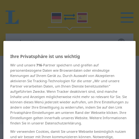
Ihre Privatsphäre ist uns wichtig
Wir und unsere
Deutsch-Spanisch Wörterbuch
716
-Partner speichern und greifen auf
perlmuttern
personenbezogene Daten wie Browserdaten oder eindeutige
Deutsch-Spanisch Übersetzung für
Kennungen auf Ihrem Gerät zu. Durch Auswahl von Akzeptieren
aktivieren Sie Tracking-Technologien für die unter „Wir und unsere
"perlmuttern"
Partner verarbeiten Daten, um Ihnen Dienste bereitzustellen“
aufgeführten Zwecke. Wenn Tracker deaktiviert sind, sind manche
Inhalte und Anzeigen möglicherweise nicht mehr so relevant für Sie. Sie
können dieses Menü jederzeit wieder aufrufen, um Ihre Einstellungen zu
"perlmuttern" Spanisch
ändern oder Ihre Einwilligung zu widerrufen, indem Sie auf den Link
Übersetzung
Privatsphäre-Einstellungen am unteren Rand der Webseite klicken. Ihre
Einstellungen gelten innerhalb unseres Website. Weitere Informationen
finden Sie in unserer Datenschutzerklärung.
„perlmuttern“
: Adjektiv
Wir verwenden Cookies, damit Sie unsere Webseite bestmöglich nutzen
und wir besser mit Ihnen kommunizieren können. Notwendige,