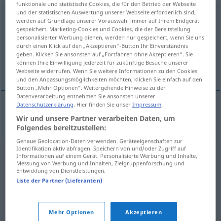
funktionale und statistische Cookies, die für den Betrieb der Webseite
und der statistischen Auswertung unserer Webseite erforderlich sind,
Papiercontainer
m
<
Papiercontainers
;
Papiercontainer
>
werden auf Grundlage unserer Vorauswahl immer auf Ihrem Endgerät
gespeichert. Marketing-Cookies und Cookies, die der Bereitstellung
Übersicht aller Übersetzungen
personalisierter Werbung dienen, werden nur gespeichert, wenn Sie uns
(Für mehr Details die Übersetzung anklicken/antippen)
durch einen Klick auf den „Akzeptieren“-Button Ihr Einverständnis
geben. Klicken Sie ansonsten auf „Fortfahren ohne Akzeptieren“. Sie
können Ihre Einwilligung jederzeit für zukünftige Besuche unserer
contenedor de papel
Webseite widerrufen. Wenn Sie weitere Informationen zu den Cookies
und den Anpassungsmöglichkeiten möchten, klicken Sie einfach auf den
Button „Mehr Optionen“. Weitergehende Hinweise zu der
Datenverarbeitung entnehmen Sie ansonsten unserer
Datenschutzerklärung
. Hier finden Sie unser
Impressum
.
contenedor
m
de
papel
Papiercontainer
Wir und unsere Partner verarbeiten Daten, um
Folgendes bereitzustellen:
Genaue Geolocation-Daten verwenden. Geräteeigenschaften zur
Identifikation aktiv abfragen. Speichern von und/oder Zugriff auf
Informationen auf einem Gerät. Personalisierte Werbung und Inhalte,
Messung von Werbung und Inhalten, Zielgruppenforschung und
Entwicklung von Dienstleistungen.
Liste der Partner (Lieferanten)
Mehr Optionen
Akzeptieren