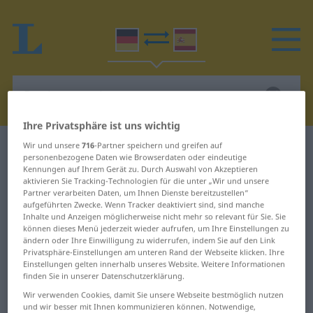
Ihre Privatsphäre ist uns wichtig
Wir und unsere
716
-Partner speichern und greifen auf
Deutsch-Spanisch Wörterbuch
Papiercontainer
personenbezogene Daten wie Browserdaten oder eindeutige
Deutsch-Spanisch Übersetzung für
Kennungen auf Ihrem Gerät zu. Durch Auswahl von Akzeptieren
aktivieren Sie Tracking-Technologien für die unter „Wir und unsere
"Papiercontainer"
Partner verarbeiten Daten, um Ihnen Dienste bereitzustellen“
aufgeführten Zwecke. Wenn Tracker deaktiviert sind, sind manche
Inhalte und Anzeigen möglicherweise nicht mehr so relevant für Sie. Sie
können dieses Menü jederzeit wieder aufrufen, um Ihre Einstellungen zu
"Papiercontainer" Spanisch
ändern oder Ihre Einwilligung zu widerrufen, indem Sie auf den Link
Privatsphäre-Einstellungen am unteren Rand der Webseite klicken. Ihre
Übersetzung
Einstellungen gelten innerhalb unseres Website. Weitere Informationen
finden Sie in unserer Datenschutzerklärung.
„Papiercontainer“
: Maskulinum
Wir verwenden Cookies, damit Sie unsere Webseite bestmöglich nutzen
und wir besser mit Ihnen kommunizieren können. Notwendige,