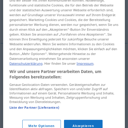
und wir besser mit Ihnen kommunizieren können. Notwendige,
funktionale und statistische Cookies, die für den Betrieb der Webseite
Übersicht aller Übersetzungen
und der statistischen Auswertung unserer Webseite erforderlich sind,
werden auf Grundlage unserer Vorauswahl immer auf Ihrem Endgerät
(Für mehr Details die Übersetzung anklicken/antippen)
gespeichert. Marketing-Cookies und Cookies, die der Bereitstellung
personalisierter Werbung dienen, werden nur gespeichert, wenn Sie uns
de dos en dos, a pares, por parejas
durch einen Klick auf den „Akzeptieren“-Button Ihr Einverständnis
geben. Klicken Sie ansonsten auf „Fortfahren ohne Akzeptieren“. Sie
können Ihre Einwilligung jederzeit für zukünftige Besuche unserer
Webseite widerrufen. Wenn Sie weitere Informationen zu den Cookies
und den Anpassungsmöglichkeiten möchten, klicken Sie einfach auf den
Button „Mehr Optionen“. Weitergehende Hinweise zu der
de
dos
en
dos
, a pares
paarweise
Datenverarbeitung entnehmen Sie ansonsten unserer
Datenschutzerklärung
. Hier finden Sie unser
Impressum
.
Wir und unsere Partner verarbeiten Daten, um
por parejas
paarweise
Folgendes bereitzustellen:
Genaue Geolocation-Daten verwenden. Geräteeigenschaften zur
Identifikation aktiv abfragen. Speichern von und/oder Zugriff auf
Informationen auf einem Gerät. Personalisierte Werbung und Inhalte,
Messung von Werbung und Inhalten, Zielgruppenforschung und
Synonyme für "paarweise"
Entwicklung von Dienstleistungen.
Liste der Partner (Lieferanten)
unzertrennlich
,
doppelt
,
(immer) zusammen
Mehr Optionen
Akzeptieren