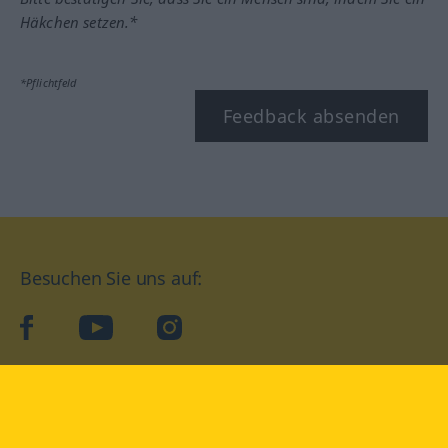
Häkchen setzen.*
*Pflichtfeld
Feedback absenden
Besuchen Sie uns auf:
facebook
YouTube
Instagram
Langenscheidt