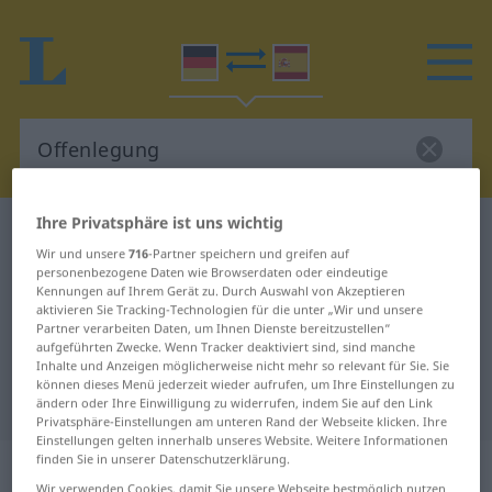
Ihre Privatsphäre ist uns wichtig
Deutsch-Spanisch Wörterbuch
Offenlegung
Wir und unsere
716
-Partner speichern und greifen auf
Deutsch-Spanisch Übersetzung für
personenbezogene Daten wie Browserdaten oder eindeutige
Kennungen auf Ihrem Gerät zu. Durch Auswahl von Akzeptieren
"Offenlegung"
aktivieren Sie Tracking-Technologien für die unter „Wir und unsere
Partner verarbeiten Daten, um Ihnen Dienste bereitzustellen“
aufgeführten Zwecke. Wenn Tracker deaktiviert sind, sind manche
"Offenlegung" Spanisch
Inhalte und Anzeigen möglicherweise nicht mehr so relevant für Sie. Sie
können dieses Menü jederzeit wieder aufrufen, um Ihre Einstellungen zu
Übersetzung
ändern oder Ihre Einwilligung zu widerrufen, indem Sie auf den Link
Privatsphäre-Einstellungen am unteren Rand der Webseite klicken. Ihre
Einstellungen gelten innerhalb unseres Website. Weitere Informationen
finden Sie in unserer Datenschutzerklärung.
„Offenlegung“
: Femininum
Wir verwenden Cookies, damit Sie unsere Webseite bestmöglich nutzen