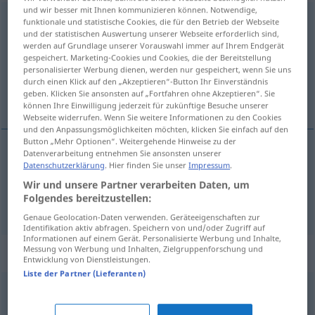
und wir besser mit Ihnen kommunizieren können. Notwendige,
Offenlegung
f
<
Offenlegung
;
Offenlegungen
>
funktionale und statistische Cookies, die für den Betrieb der Webseite
und der statistischen Auswertung unserer Webseite erforderlich sind,
werden auf Grundlage unserer Vorauswahl immer auf Ihrem Endgerät
Übersicht aller Übersetzungen
gespeichert. Marketing-Cookies und Cookies, die der Bereitstellung
(Für mehr Details die Übersetzung anklicken/antippen)
personalisierter Werbung dienen, werden nur gespeichert, wenn Sie uns
durch einen Klick auf den „Akzeptieren“-Button Ihr Einverständnis
geben. Klicken Sie ansonsten auf „Fortfahren ohne Akzeptieren“. Sie
puesta de manifiesto, revelación
können Ihre Einwilligung jederzeit für zukünftige Besuche unserer
Webseite widerrufen. Wenn Sie weitere Informationen zu den Cookies
und den Anpassungsmöglichkeiten möchten, klicken Sie einfach auf den
Button „Mehr Optionen“. Weitergehende Hinweise zu der
Datenverarbeitung entnehmen Sie ansonsten unserer
Datenschutzerklärung
. Hier finden Sie unser
Impressum
.
puesta
f
de
manifiesto
Offenlegung
Wir und unsere Partner verarbeiten Daten, um
Folgendes bereitzustellen:
revelación
f
Offenlegung
Genaue Geolocation-Daten verwenden. Geräteeigenschaften zur
Identifikation aktiv abfragen. Speichern von und/oder Zugriff auf
Informationen auf einem Gerät. Personalisierte Werbung und Inhalte,
Messung von Werbung und Inhalten, Zielgruppenforschung und
Synonyme für "Offenlegung"
Entwicklung von Dienstleistungen.
Liste der Partner (Lieferanten)
Darlegung
,
Erläuterung
,
Auslassung(en) (geh.)
,