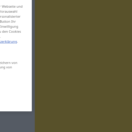
er Webseite und
 Vorauswahl
sonalisierter
Button Ihr
Einwilligung
zu den Cookies
.
zerklärung
.
eichern von
sung von