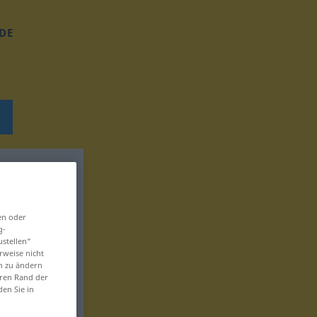
DE
en oder
g-
ustellen“
rweise nicht
en zu ändern
eren Rand der
den Sie in