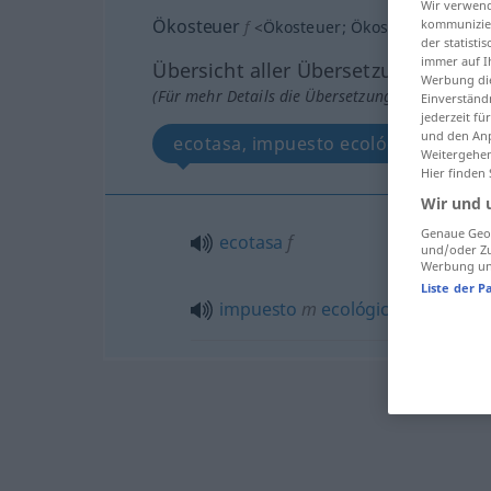
Wir verwend
Ökosteuer
kommunizier
f
<
Ökosteuer
;
Ökosteuern
>
der statist
immer auf I
Übersicht aller Übersetzungen
Werbung die
(Für mehr Details die Übersetzung anklicken/an
Einverständ
jederzeit f
und den Anp
ecotasa, impuesto ecológico
Weitergehen
Hier finden
Wir und 
Genaue Geol
ecotasa
f
und/oder Zu
Werbung und
Liste der P
impuesto
m
ecológico