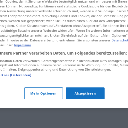
en Cookies, damit Sie unsere Webseite bestmöglich nutzen und wir besser mit Ihnen
en können. Notwendige, funktionale und statistische Cookies, die für den Betrieb d
ischen Auswertung unserer Webseite erforderlich sind, werden auf Grundlage unserer
hrem Endgerät gespeichert. Marketing-Cookies und Cookies, die der Bereitstellung per
nen, werden nur gespeichert, wenn Sie uns durch einen Klick auf den „Akzeptieren“-
tippen)
nis geben. Klicken Sie ansonsten auf „Fortfahren ohne Akzeptieren“. Sie können Ihre 
ür zukünftige Besuche unserer Webseite widerrufen. Wenn Sie weitere Informationen 
assungsmöglichkeiten möchten, klicken Sie einfach auf den Button „Mehr Optionen“
de Hinweise zu der Datenverarbeitung entnehmen Sie ansonsten unserer
Datenschut
 Sie unser
Impressum
.
unsere Partner verarbeiten Daten, um Folgendes bereitzustellen:
ocation-Daten verwenden. Geräteeigenschaften zur Identifikation aktiv abfragen. Sp
Ökosteuer
griff auf Informationen auf einem Gerät. Personalisierte Werbung und Inhalte, Mes
 Inhalten, Zielgruppenforschung und Entwicklung von Dienstleistungen.
artner (Lieferanten)
Ökosteuer
Mehr Optionen
Akzeptieren