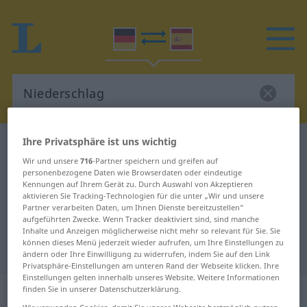
Ihre Privatsphäre ist uns wichtig
Deutsch-Spanisch Wörterbuch
Niederschlag
Wir und unsere
716
-Partner speichern und greifen auf
Deutsch-Spanisch Übersetzung für
personenbezogene Daten wie Browserdaten oder eindeutige
Kennungen auf Ihrem Gerät zu. Durch Auswahl von Akzeptieren
"Niederschlag"
aktivieren Sie Tracking-Technologien für die unter „Wir und unsere
Partner verarbeiten Daten, um Ihnen Dienste bereitzustellen“
aufgeführten Zwecke. Wenn Tracker deaktiviert sind, sind manche
"Niederschlag" Spanisch
Inhalte und Anzeigen möglicherweise nicht mehr so relevant für Sie. Sie
können dieses Menü jederzeit wieder aufrufen, um Ihre Einstellungen zu
Übersetzung
ändern oder Ihre Einwilligung zu widerrufen, indem Sie auf den Link
Privatsphäre-Einstellungen am unteren Rand der Webseite klicken. Ihre
Einstellungen gelten innerhalb unseres Website. Weitere Informationen
„Niederschlag“
: Maskulinum
finden Sie in unserer Datenschutzerklärung.