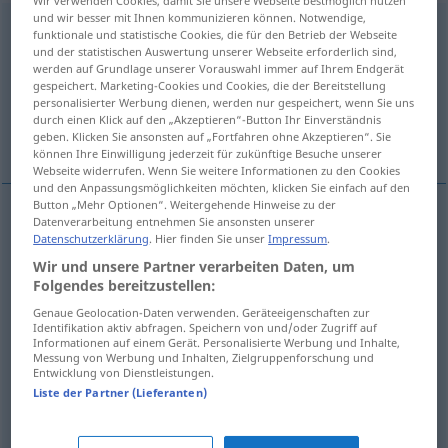
Wir verwenden Cookies, damit Sie unsere Webseite bestmöglich nutzen
und wir besser mit Ihnen kommunizieren können. Notwendige,
Niederschlag
m
<
Niederschlag(e)s
;
-schläge
>
funktionale und statistische Cookies, die für den Betrieb der Webseite
und der statistischen Auswertung unserer Webseite erforderlich sind,
Übersicht aller Übersetzungen
werden auf Grundlage unserer Vorauswahl immer auf Ihrem Endgerät
gespeichert. Marketing-Cookies und Cookies, die der Bereitstellung
(Für mehr Details die Übersetzung anklicken/antippen)
personalisierter Werbung dienen, werden nur gespeichert, wenn Sie uns
durch einen Klick auf den „Akzeptieren“-Button Ihr Einverständnis
precipitado
geben. Klicken Sie ansonsten auf „Fortfahren ohne Akzeptieren“. Sie
können Ihre Einwilligung jederzeit für zukünftige Besuche unserer
Webseite widerrufen. Wenn Sie weitere Informationen zu den Cookies
und den Anpassungsmöglichkeiten möchten, klicken Sie einfach auf den
Button „Mehr Optionen“. Weitergehende Hinweise zu der
Datenverarbeitung entnehmen Sie ansonsten unserer
Beispiele
Datenschutzerklärung
. Hier finden Sie unser
Impressum
.
Niederschläge
<
>
METEO
MEIST
PL
Wir und unsere Partner verarbeiten Daten, um
Folgendes bereitzustellen:
fpl
precipitaciones
Genaue Geolocation-Daten verwenden. Geräteeigenschaften zur
Identifikation aktiv abfragen. Speichern von und/oder Zugriff auf
Informationen auf einem Gerät. Personalisierte Werbung und Inhalte,
radioaktiver Niederschlag
<
>
METEO
MEIST
PL
Messung von Werbung und Inhalten, Zielgruppenforschung und
Entwicklung von Dienstleistungen.
f
lluvia
radiactiva
Liste der Partner (Lieferanten)