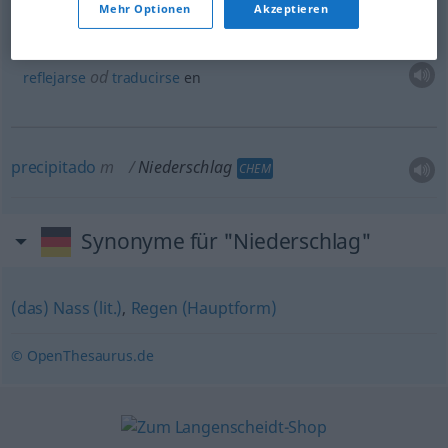
Beispiele
Mehr Optionen
Akzeptieren
seinen Niederschlag
finden
in
FIG
(
DAT
)
od
reflejarse
traducirse
en
precipitado
m
Niederschlag
CHEM
Synonyme für "Niederschlag"
(das) Nass (lit.)
,
Regen (Hauptform)
© OpenThesaurus.de