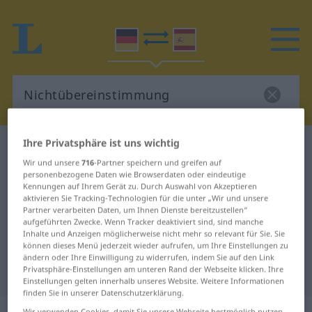
Ihre Privatsphäre ist uns wichtig
Deutsch-Spanisch Wörterbuch
Wir und unsere
716
-Partner speichern und greifen auf
Nichtübereinstimmung
personenbezogene Daten wie Browserdaten oder eindeutige
Deutsch-Spanisch Übersetzung für
Kennungen auf Ihrem Gerät zu. Durch Auswahl von Akzeptieren
aktivieren Sie Tracking-Technologien für die unter „Wir und unsere
"Nichtübereinstimmung"
Partner verarbeiten Daten, um Ihnen Dienste bereitzustellen“
aufgeführten Zwecke. Wenn Tracker deaktiviert sind, sind manche
Inhalte und Anzeigen möglicherweise nicht mehr so relevant für Sie. Sie
können dieses Menü jederzeit wieder aufrufen, um Ihre Einstellungen zu
"Nichtübereinstimmung" Spanisch
ändern oder Ihre Einwilligung zu widerrufen, indem Sie auf den Link
Übersetzung
Privatsphäre-Einstellungen am unteren Rand der Webseite klicken. Ihre
Einstellungen gelten innerhalb unseres Website. Weitere Informationen
finden Sie in unserer Datenschutzerklärung.
Wir verwenden Cookies, damit Sie unsere Webseite bestmöglich nutzen