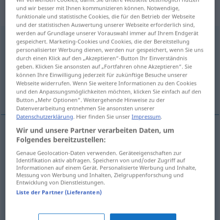
„Nichtübereinstimmung“
:
und wir besser mit Ihnen kommunizieren können. Notwendige,
Femininum
funktionale und statistische Cookies, die für den Betrieb der Webseite
und der statistischen Auswertung unserer Webseite erforderlich sind,
werden auf Grundlage unserer Vorauswahl immer auf Ihrem Endgerät
Nichtübereinstimmung
f
gespeichert. Marketing-Cookies und Cookies, die der Bereitstellung
personalisierter Werbung dienen, werden nur gespeichert, wenn Sie uns
Übersicht aller Übersetzungen
durch einen Klick auf den „Akzeptieren“-Button Ihr Einverständnis
geben. Klicken Sie ansonsten auf „Fortfahren ohne Akzeptieren“. Sie
(Für mehr Details die Übersetzung anklicken/antippen)
können Ihre Einwilligung jederzeit für zukünftige Besuche unserer
Webseite widerrufen. Wenn Sie weitere Informationen zu den Cookies
disconformidad, discrepancia, diferencia
und den Anpassungsmöglichkeiten möchten, klicken Sie einfach auf den
Button „Mehr Optionen“. Weitergehende Hinweise zu der
Datenverarbeitung entnehmen Sie ansonsten unserer
Datenschutzerklärung
. Hier finden Sie unser
Impressum
.
Wir und unsere Partner verarbeiten Daten, um
Folgendes bereitzustellen:
disconformidad
f
Nichtübereinstimmung
von
Genaue Geolocation-Daten verwenden. Geräteeigenschaften zur
Meinungen
Identifikation aktiv abfragen. Speichern von und/oder Zugriff auf
Informationen auf einem Gerät. Personalisierte Werbung und Inhalte,
Messung von Werbung und Inhalten, Zielgruppenforschung und
discrepancia
f
Nichtübereinstimmung
Entwicklung von Dienstleistungen.
Liste der Partner (Lieferanten)
diferencia
f
Nichtübereinstimmung
sich nicht