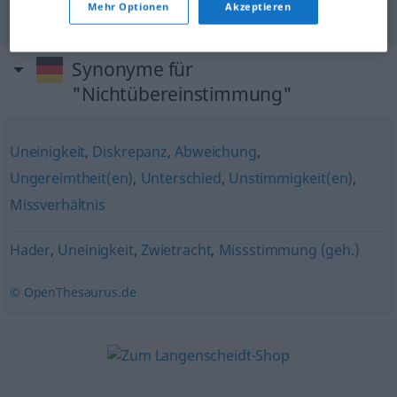
gleichen
Mehr Optionen
Akzeptieren
Synonyme für
"Nichtübereinstimmung"
Uneinigkeit
,
Diskrepanz
,
Abweichung
,
Ungereimtheit(en)
,
Unterschied
,
Unstimmigkeit(en)
,
Missverhältnis
Hader
,
Uneinigkeit
,
Zwietracht
,
Missstimmung (geh.)
© OpenThesaurus.de