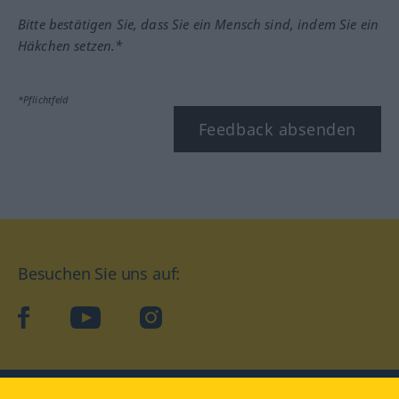
Bitte bestätigen Sie, dass Sie ein Mensch sind, indem Sie ein
Häkchen setzen.*
*Pflichtfeld
Feedback absenden
Besuchen Sie uns auf:
facebook
YouTube
Instagram