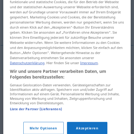
funktionale und statistische Cookies, die für den Betrieb der Webseite
und der statistischen Auswertung unserer Webseite erforderlich sind,
Übersicht aller Übersetzungen
werden auf Grundlage unserer Vorauswahl immer auf Ihrem Endgerät
gespeichert. Marketing-Cookies und Cookies, die der Bereitstellung
(Für mehr Details die Übersetzung anklicken/antippen)
personalisierter Werbung dienen, werden nur gespeichert, wenn Sie uns
durch einen Klick auf den „Akzeptieren“-Button Ihr Einverständnis
nazista
geben. Klicken Sie ansonsten auf „Fortfahren ohne Akzeptieren“. Sie
können Ihre Einwilligung jederzeit für zukünftige Besuche unserer
Webseite widerrufen. Wenn Sie weitere Informationen zu den Cookies
und den Anpassungsmöglichkeiten möchten, klicken Sie einfach auf den
Button „Mehr Optionen“. Weitergehende Hinweise zu der
Datenverarbeitung entnehmen Sie ansonsten unserer
nazista
nazistisch
Datenschutzerklärung
. Hier finden Sie unser
Impressum
.
Wir und unsere Partner verarbeiten Daten, um
Folgendes bereitzustellen:
Genaue Geolocation-Daten verwenden. Geräteeigenschaften zur
Identifikation aktiv abfragen. Speichern von und/oder Zugriff auf
Informationen auf einem Gerät. Personalisierte Werbung und Inhalte,
Messung von Werbung und Inhalten, Zielgruppenforschung und
Entwicklung von Dienstleistungen.
Liste der Partner (Lieferanten)
Mehr Optionen
Akzeptieren