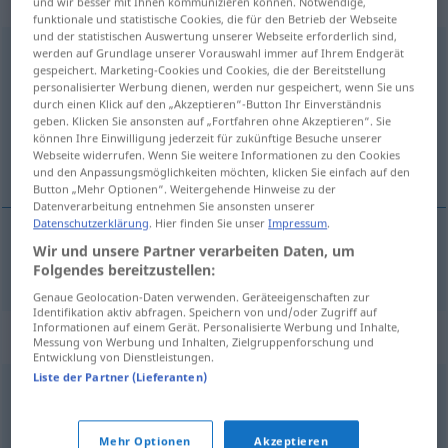
„nationalsozialistisch“
: Adjektiv
und wir besser mit Ihnen kommunizieren können. Notwendige,
funktionale und statistische Cookies, die für den Betrieb der Webseite
und der statistischen Auswertung unserer Webseite erforderlich sind,
nationalsozialistisch
werden auf Grundlage unserer Vorauswahl immer auf Ihrem Endgerät
adj
gespeichert. Marketing-Cookies und Cookies, die der Bereitstellung
personalisierter Werbung dienen, werden nur gespeichert, wenn Sie uns
Übersicht aller Übersetzungen
durch einen Klick auf den „Akzeptieren“-Button Ihr Einverständnis
(Für mehr Details die Übersetzung anklicken/antippen)
geben. Klicken Sie ansonsten auf „Fortfahren ohne Akzeptieren“. Sie
können Ihre Einwilligung jederzeit für zukünftige Besuche unserer
Webseite widerrufen. Wenn Sie weitere Informationen zu den Cookies
nacionalsocialista
und den Anpassungsmöglichkeiten möchten, klicken Sie einfach auf den
Button „Mehr Optionen“. Weitergehende Hinweise zu der
Datenverarbeitung entnehmen Sie ansonsten unserer
Datenschutzerklärung
. Hier finden Sie unser
Impressum
.
Wir und unsere Partner verarbeiten Daten, um
nacionalsocialista
nationalsozialistisch
Folgendes bereitzustellen:
Genaue Geolocation-Daten verwenden. Geräteeigenschaften zur
Identifikation aktiv abfragen. Speichern von und/oder Zugriff auf
Informationen auf einem Gerät. Personalisierte Werbung und Inhalte,
Synonyme für "nationalsozialistisch"
Messung von Werbung und Inhalten, Zielgruppenforschung und
Entwicklung von Dienstleistungen.
Liste der Partner (Lieferanten)
rechtsextrem (Hauptform)
,
faschistisch
,
braun (ugs.,
fig.)
,
rechtsradikal
Mehr Optionen
Akzeptieren