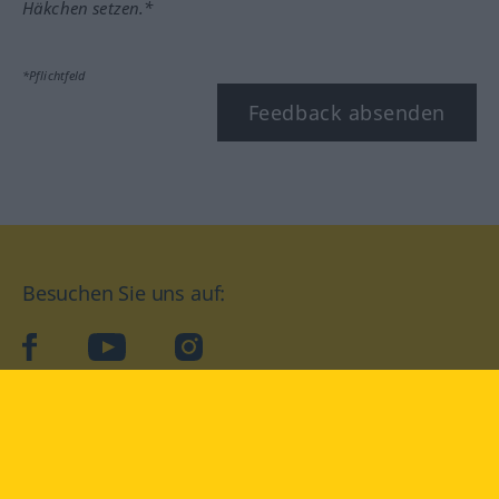
Häkchen setzen.*
*Pflichtfeld
Feedback absenden
Besuchen Sie uns auf:
facebook
YouTube
Instagram
Langenscheidt