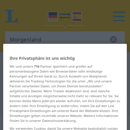
Ihre Privatsphäre ist uns wichtig
Deutsch-Spanisch Wörterbuch
Morgenland
Wir und unsere
716
-Partner speichern und greifen auf
Deutsch-Spanisch Übersetzung für
personenbezogene Daten wie Browserdaten oder eindeutige
Kennungen auf Ihrem Gerät zu. Durch Auswahl von Akzeptieren
"Morgenland"
aktivieren Sie Tracking-Technologien für die unter „Wir und unsere
Partner verarbeiten Daten, um Ihnen Dienste bereitzustellen“
aufgeführten Zwecke. Wenn Tracker deaktiviert sind, sind manche
"Morgenland" Spanisch
Inhalte und Anzeigen möglicherweise nicht mehr so relevant für Sie. Sie
können dieses Menü jederzeit wieder aufrufen, um Ihre Einstellungen zu
Übersetzung
ändern oder Ihre Einwilligung zu widerrufen, indem Sie auf den Link
Privatsphäre-Einstellungen am unteren Rand der Webseite klicken. Ihre
Einstellungen gelten innerhalb unseres Website. Weitere Informationen
finden Sie in unserer Datenschutzerklärung.
„Morgenland“
: Neutrum
Wir verwenden Cookies, damit Sie unsere Webseite bestmöglich nutzen