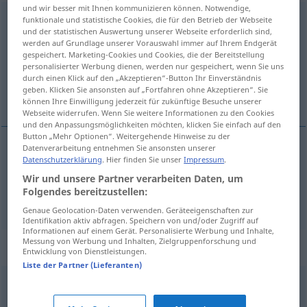
und wir besser mit Ihnen kommunizieren können. Notwendige,
Morgenland
funktionale und statistische Cookies, die für den Betrieb der Webseite
n
<
Morgenland(e)s
>
OBS
und der statistischen Auswertung unserer Webseite erforderlich sind,
werden auf Grundlage unserer Vorauswahl immer auf Ihrem Endgerät
Übersicht aller Übersetzungen
gespeichert. Marketing-Cookies und Cookies, die der Bereitstellung
(Für mehr Details die Übersetzung anklicken/antippen)
personalisierter Werbung dienen, werden nur gespeichert, wenn Sie uns
durch einen Klick auf den „Akzeptieren“-Button Ihr Einverständnis
geben. Klicken Sie ansonsten auf „Fortfahren ohne Akzeptieren“. Sie
Oriente, Levante
können Ihre Einwilligung jederzeit für zukünftige Besuche unserer
Webseite widerrufen. Wenn Sie weitere Informationen zu den Cookies
und den Anpassungsmöglichkeiten möchten, klicken Sie einfach auf den
Button „Mehr Optionen“. Weitergehende Hinweise zu der
Datenverarbeitung entnehmen Sie ansonsten unserer
Datenschutzerklärung
. Hier finden Sie unser
Impressum
.
Oriente
m
Morgenland
Wir und unsere Partner verarbeiten Daten, um
Folgendes bereitzustellen:
Levante
m
Morgenland
Genaue Geolocation-Daten verwenden. Geräteeigenschaften zur
Identifikation aktiv abfragen. Speichern von und/oder Zugriff auf
Informationen auf einem Gerät. Personalisierte Werbung und Inhalte,
Messung von Werbung und Inhalten, Zielgruppenforschung und
Beispielsätze für "Morgenland"
Entwicklung von Dienstleistungen.
Liste der Partner (Lieferanten)
die Weisen aus dem Morgenland