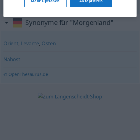
los Reyes Magos
Mehr Optionen
Akzeptieren
Synonyme für "Morgenland"
Orient
,
Levante
,
Osten
Nahost
© OpenThesaurus.de