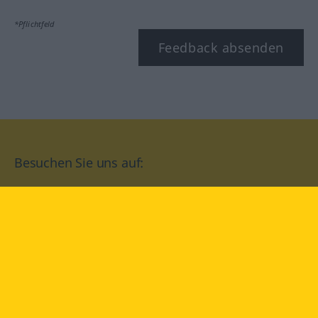
*Pflichtfeld
Feedback absenden
Besuchen Sie uns auf:
facebook
YouTube
Instagram
Langenscheidt