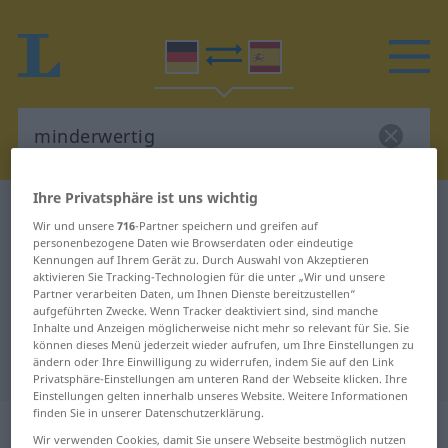
Ihre Privatsphäre ist uns wichtig
Deutsch-Spanisch Wörterbuch
minderwertig
Wir und unsere
716
-Partner speichern und greifen auf
Deutsch-Spanisch Übersetzung für
personenbezogene Daten wie Browserdaten oder eindeutige
Kennungen auf Ihrem Gerät zu. Durch Auswahl von Akzeptieren
"minderwertig"
aktivieren Sie Tracking-Technologien für die unter „Wir und unsere
Partner verarbeiten Daten, um Ihnen Dienste bereitzustellen“
aufgeführten Zwecke. Wenn Tracker deaktiviert sind, sind manche
Inhalte und Anzeigen möglicherweise nicht mehr so relevant für Sie. Sie
"minderwertig" Spanisch
können dieses Menü jederzeit wieder aufrufen, um Ihre Einstellungen zu
ändern oder Ihre Einwilligung zu widerrufen, indem Sie auf den Link
Übersetzung
Privatsphäre-Einstellungen am unteren Rand der Webseite klicken. Ihre
Einstellungen gelten innerhalb unseres Website. Weitere Informationen
finden Sie in unserer Datenschutzerklärung.
„minderwertig“
: Adjektiv
Wir verwenden Cookies, damit Sie unsere Webseite bestmöglich nutzen