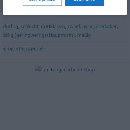
(ugs.)
,
armselig
,
lausig (ugs.)
,
grenzwertig (ugs.)
,
jämmerlich
dürftig
,
schlecht
,
drittklassig
,
zweitklassig
,
medioker
,
billig (geringwertig) (Hauptform)
,
mäßig
© OpenThesaurus.de