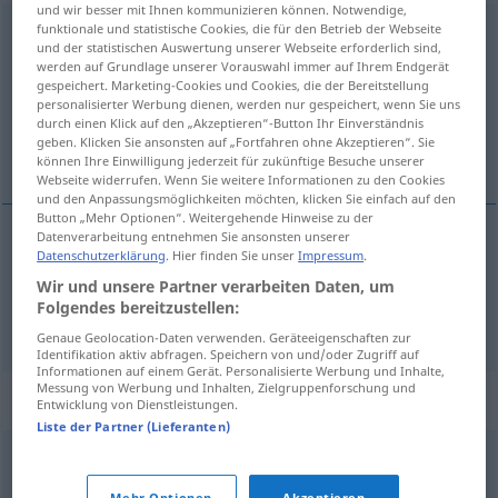
und wir besser mit Ihnen kommunizieren können. Notwendige,
funktionale und statistische Cookies, die für den Betrieb der Webseite
minderwertig
adj
und der statistischen Auswertung unserer Webseite erforderlich sind,
werden auf Grundlage unserer Vorauswahl immer auf Ihrem Endgerät
Übersicht aller Übersetzungen
gespeichert. Marketing-Cookies und Cookies, die der Bereitstellung
(Für mehr Details die Übersetzung anklicken/antippen)
personalisierter Werbung dienen, werden nur gespeichert, wenn Sie uns
durch einen Klick auf den „Akzeptieren“-Button Ihr Einverständnis
geben. Klicken Sie ansonsten auf „Fortfahren ohne Akzeptieren“. Sie
inferior, de mínima calidad
können Ihre Einwilligung jederzeit für zukünftige Besuche unserer
Webseite widerrufen. Wenn Sie weitere Informationen zu den Cookies
und den Anpassungsmöglichkeiten möchten, klicken Sie einfach auf den
Button „Mehr Optionen“. Weitergehende Hinweise zu der
Datenverarbeitung entnehmen Sie ansonsten unserer
Datenschutzerklärung
. Hier finden Sie unser
Impressum
.
inferior
minderwertig
Wir und unsere Partner verarbeiten Daten, um
Folgendes bereitzustellen:
de
mínima
calidad
minderwertig
HANDEL
Genaue Geolocation-Daten verwenden. Geräteeigenschaften zur
Identifikation aktiv abfragen. Speichern von und/oder Zugriff auf
Informationen auf einem Gerät. Personalisierte Werbung und Inhalte,
Messung von Werbung und Inhalten, Zielgruppenforschung und
Synonyme für "minderwertig"
Entwicklung von Dienstleistungen.
Liste der Partner (Lieferanten)
gering
,
kümmerlich
,
popelig (ugs.)
,
windig (ugs.)
,
lumpig
Mehr Optionen
Akzeptieren