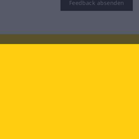
Feedback absenden
Besuchen Sie uns auf:
facebook
YouTube
Instagram
Langenscheidt
NUTZUNGSBEDINGUNGEN
DATENSCHUTZBESTIMMUNGEN