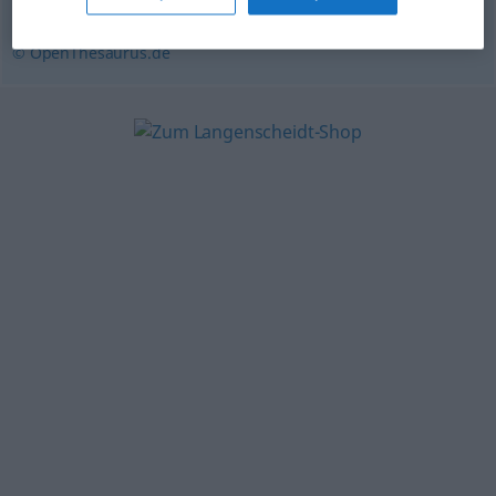
Gewerbe
,
Handwerk
,
Kunst
© OpenThesaurus.de