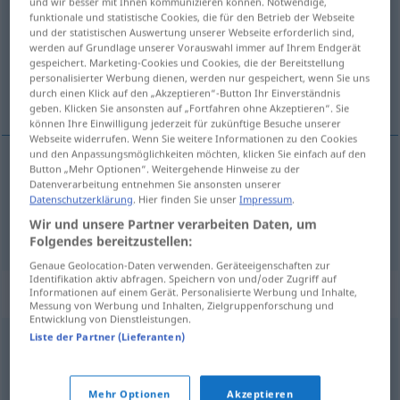
und wir besser mit Ihnen kommunizieren können. Notwendige,
funktionale und statistische Cookies, die für den Betrieb der Webseite
Übersicht aller Übersetzungen
und der statistischen Auswertung unserer Webseite erforderlich sind,
werden auf Grundlage unserer Vorauswahl immer auf Ihrem Endgerät
(Für mehr Details die Übersetzung anklicken/antippen)
gespeichert. Marketing-Cookies und Cookies, die der Bereitstellung
personalisierter Werbung dienen, werden nur gespeichert, wenn Sie uns
oficio, ocupación
durch einen Klick auf den „Akzeptieren“-Button Ihr Einverständnis
geben. Klicken Sie ansonsten auf „Fortfahren ohne Akzeptieren“. Sie
können Ihre Einwilligung jederzeit für zukünftige Besuche unserer
Webseite widerrufen. Wenn Sie weitere Informationen zu den Cookies
und den Anpassungsmöglichkeiten möchten, klicken Sie einfach auf den
Button „Mehr Optionen“. Weitergehende Hinweise zu der
oficio
m
Metier
Datenverarbeitung entnehmen Sie ansonsten unserer
Datenschutzerklärung
. Hier finden Sie unser
Impressum
.
Wir und unsere Partner verarbeiten Daten, um
ocupación
f
Metier
Folgendes bereitzustellen:
Genaue Geolocation-Daten verwenden. Geräteeigenschaften zur
Identifikation aktiv abfragen. Speichern von und/oder Zugriff auf
Synonyme für "Metier"
Informationen auf einem Gerät. Personalisierte Werbung und Inhalte,
Messung von Werbung und Inhalten, Zielgruppenforschung und
Entwicklung von Dienstleistungen.
Liste der Partner (Lieferanten)
Beruf
,
Profession
,
Fachgebiet
Mehr Optionen
Akzeptieren