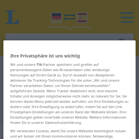
Ihre Privatsphäre ist uns wichtig
Wir und unsere
716
-Partner speichern und greifen auf
Deutsch-Spanisch Wörterbuch
Messingguss
personenbezogene Daten wie Browserdaten oder eindeutige
Deutsch-Spanisch Übersetzung für
Kennungen auf Ihrem Gerät zu. Durch Auswahl von Akzeptieren
aktivieren Sie Tracking-Technologien für die unter „Wir und unsere
"Messingguss"
Partner verarbeiten Daten, um Ihnen Dienste bereitzustellen“
aufgeführten Zwecke. Wenn Tracker deaktiviert sind, sind manche
Inhalte und Anzeigen möglicherweise nicht mehr so relevant für Sie. Sie
können dieses Menü jederzeit wieder aufrufen, um Ihre Einstellungen zu
"Messingguss" Spanisch
ändern oder Ihre Einwilligung zu widerrufen, indem Sie auf den Link
Privatsphäre-Einstellungen am unteren Rand der Webseite klicken. Ihre
Übersetzung
Einstellungen gelten innerhalb unseres Website. Weitere Informationen
finden Sie in unserer Datenschutzerklärung.
„Messingguss“
: Maskulinum
Wir verwenden Cookies, damit Sie unsere Webseite bestmöglich nutzen
und wir besser mit Ihnen kommunizieren können. Notwendige,