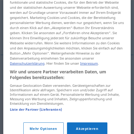
funktionale und statistische Cookies, die für den Betrieb der Webseite
und der statistischen Auswertung unserer Webseite erforderlich sind,
Messingguss
m
werden auf Grundlage unserer Vorauswahl immer auf Ihrem Endgerät
gespeichert. Marketing-Cookies und Cookies, die der Bereitstellung
Übersicht aller Übersetzungen
personalisierter Werbung dienen, werden nur gespeichert, wenn Sie uns
(Für mehr Details die Übersetzung anklicken/antippen)
durch einen Klick auf den „Akzeptieren“-Button Ihr Einverständnis
geben. Klicken Sie ansonsten auf „Fortfahren ohne Akzeptieren“. Sie
können Ihre Einwilligung jederzeit für zukünftige Besuche unserer
latón fundido
Webseite widerrufen. Wenn Sie weitere Informationen zu den Cookies
und den Anpassungsmöglichkeiten möchten, klicken Sie einfach auf den
Button „Mehr Optionen“. Weitergehende Hinweise zu der
Datenverarbeitung entnehmen Sie ansonsten unserer
Datenschutzerklärung
. Hier finden Sie unser
Impressum
.
latón
m
fundido
Messingguss
Wir und unsere Partner verarbeiten Daten, um
Folgendes bereitzustellen:
Genaue Geolocation-Daten verwenden. Geräteeigenschaften zur
Identifikation aktiv abfragen. Speichern von und/oder Zugriff auf
Informationen auf einem Gerät. Personalisierte Werbung und Inhalte,
Messung von Werbung und Inhalten, Zielgruppenforschung und
Entwicklung von Dienstleistungen.
Liste der Partner (Lieferanten)
Mehr Optionen
Akzeptieren