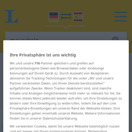
Ihre Privatsphäre ist uns wichtig
Deutsch-Spanisch Wörterbuch
mauscheln
Wir und unsere
716
-Partner speichern und greifen auf
personenbezogene Daten wie Browserdaten oder eindeutige
Deutsch-Spanisch Übersetzung für
Kennungen auf Ihrem Gerät zu. Durch Auswahl von Akzeptieren
aktivieren Sie Tracking-Technologien für die unter „Wir und unsere
"mauscheln"
Partner verarbeiten Daten, um Ihnen Dienste bereitzustellen“
aufgeführten Zwecke. Wenn Tracker deaktiviert sind, sind manche
Inhalte und Anzeigen möglicherweise nicht mehr so relevant für Sie. Sie
"mauscheln" Spanisch Übersetzung
können dieses Menü jederzeit wieder aufrufen, um Ihre Einstellungen zu
ändern oder Ihre Einwilligung zu widerrufen, indem Sie auf den Link
Privatsphäre-Einstellungen am unteren Rand der Webseite klicken. Ihre
Einstellungen gelten innerhalb unseres Website. Weitere Informationen
„mauscheln“
: intransitives Verb
finden Sie in unserer Datenschutzerklärung.
Wir verwenden Cookies, damit Sie unsere Webseite bestmöglich nutzen
mauscheln
[ˈmaʊʃəln]
v/i
und wir besser mit Ihnen kommunizieren können. Notwendige,
UMG