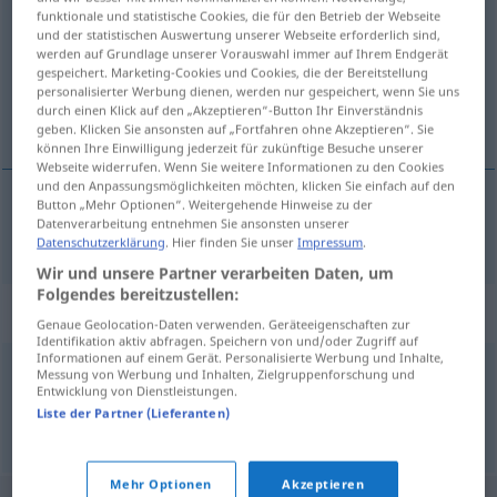
funktionale und statistische Cookies, die für den Betrieb der Webseite
und der statistischen Auswertung unserer Webseite erforderlich sind,
Übersicht aller Übersetzungen
werden auf Grundlage unserer Vorauswahl immer auf Ihrem Endgerät
(Für mehr Details die Übersetzung anklicken/antippen)
gespeichert. Marketing-Cookies und Cookies, die der Bereitstellung
personalisierter Werbung dienen, werden nur gespeichert, wenn Sie uns
durch einen Klick auf den „Akzeptieren“-Button Ihr Einverständnis
hacer chanchullos
geben. Klicken Sie ansonsten auf „Fortfahren ohne Akzeptieren“. Sie
können Ihre Einwilligung jederzeit für zukünftige Besuche unserer
Webseite widerrufen. Wenn Sie weitere Informationen zu den Cookies
und den Anpassungsmöglichkeiten möchten, klicken Sie einfach auf den
Button „Mehr Optionen“. Weitergehende Hinweise zu der
Datenverarbeitung entnehmen Sie ansonsten unserer
hacer
chanchullos
mauscheln
UMG
Datenschutzerklärung
. Hier finden Sie unser
Impressum
.
Wir und unsere Partner verarbeiten Daten, um
Folgendes bereitzustellen:
Synonyme für "mauscheln"
Genaue Geolocation-Daten verwenden. Geräteeigenschaften zur
Identifikation aktiv abfragen. Speichern von und/oder Zugriff auf
Informationen auf einem Gerät. Personalisierte Werbung und Inhalte,
Messung von Werbung und Inhalten, Zielgruppenforschung und
tricksen
,
mogeln
,
täuschen
,
schummeln
,
schwindeln
Entwicklung von Dienstleistungen.
Liste der Partner (Lieferanten)
© OpenThesaurus.de
Mehr Optionen
Akzeptieren