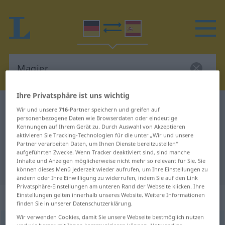
Ihre Privatsphäre ist uns wichtig
Deutsch-Spanisch Wörterbuch
Magier
Wir und unsere
716
-Partner speichern und greifen auf
personenbezogene Daten wie Browserdaten oder eindeutige
Deutsch-Spanisch Übersetzung für
Kennungen auf Ihrem Gerät zu. Durch Auswahl von Akzeptieren
aktivieren Sie Tracking-Technologien für die unter „Wir und unsere
"Magier"
Partner verarbeiten Daten, um Ihnen Dienste bereitzustellen“
aufgeführten Zwecke. Wenn Tracker deaktiviert sind, sind manche
Inhalte und Anzeigen möglicherweise nicht mehr so relevant für Sie. Sie
"Magier" Spanisch Übersetzung
können dieses Menü jederzeit wieder aufrufen, um Ihre Einstellungen zu
ändern oder Ihre Einwilligung zu widerrufen, indem Sie auf den Link
Privatsphäre-Einstellungen am unteren Rand der Webseite klicken. Ihre
„Magier“
: Maskulinum
Einstellungen gelten innerhalb unseres Website. Weitere Informationen
finden Sie in unserer Datenschutzerklärung.
Wir verwenden Cookies, damit Sie unsere Webseite bestmöglich nutzen
Magier
[ˈmaːgiər(ɪn)]
m
<
Magiers
;
Magier
>
Magierin
(
f
)