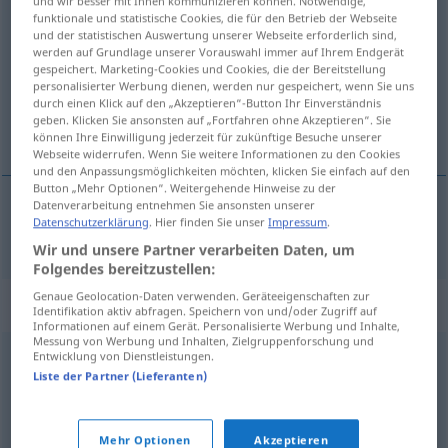
und wir besser mit Ihnen kommunizieren können. Notwendige,
funktionale und statistische Cookies, die für den Betrieb der Webseite
<
Magierin
;
Magierinnen
>
und der statistischen Auswertung unserer Webseite erforderlich sind,
werden auf Grundlage unserer Vorauswahl immer auf Ihrem Endgerät
Übersicht aller Übersetzungen
gespeichert. Marketing-Cookies und Cookies, die der Bereitstellung
(Für mehr Details die Übersetzung anklicken/antippen)
personalisierter Werbung dienen, werden nur gespeichert, wenn Sie uns
durch einen Klick auf den „Akzeptieren“-Button Ihr Einverständnis
geben. Klicken Sie ansonsten auf „Fortfahren ohne Akzeptieren“. Sie
maga
können Ihre Einwilligung jederzeit für zukünftige Besuche unserer
Webseite widerrufen. Wenn Sie weitere Informationen zu den Cookies
und den Anpassungsmöglichkeiten möchten, klicken Sie einfach auf den
Button „Mehr Optionen“. Weitergehende Hinweise zu der
Datenverarbeitung entnehmen Sie ansonsten unserer
Datenschutzerklärung
. Hier finden Sie unser
Impressum
.
mago
, -a
m,f
Magier
Wir und unsere Partner verarbeiten Daten, um
Folgendes bereitzustellen:
Genaue Geolocation-Daten verwenden. Geräteeigenschaften zur
Synonyme für "Magier"
Identifikation aktiv abfragen. Speichern von und/oder Zugriff auf
Informationen auf einem Gerät. Personalisierte Werbung und Inhalte,
Messung von Werbung und Inhalten, Zielgruppenforschung und
Entwicklung von Dienstleistungen.
Zauberer
,
Gaukler
Liste der Partner (Lieferanten)
Hexenmeister
,
Beschwörer
,
Zauberer
Mehr Optionen
Akzeptieren