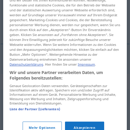
und wir besser mit Ihnen kommunizieren können. Notwendige,
funktionale und statistische Cookies, die für den Betrieb der Webseite
Übersicht aller Übersetzungen
und der statistischen Auswertung unserer Webseite erforderlich sind,
werden auf Grundlage unserer Vorauswahl immer auf Ihrem Endgerät
(Für mehr Details die Übersetzung anklicken/antippen)
gespeichert. Marketing-Cookies und Cookies, die der Bereitstellung
personalisierter Werbung dienen, werden nur gespeichert, wenn Sie uns
leptosomático
durch einen Klick auf den „Akzeptieren“-Button Ihr Einverständnis
geben. Klicken Sie ansonsten auf „Fortfahren ohne Akzeptieren“. Sie
können Ihre Einwilligung jederzeit für zukünftige Besuche unserer
Webseite widerrufen. Wenn Sie weitere Informationen zu den Cookies
und den Anpassungsmöglichkeiten möchten, klicken Sie einfach auf den
Button „Mehr Optionen“. Weitergehende Hinweise zu der
Datenverarbeitung entnehmen Sie ansonsten unserer
leptosomático
leptosom
PHYSIOL
Datenschutzerklärung
. Hier finden Sie unser
Impressum
.
Wir und unsere Partner verarbeiten Daten, um
Folgendes bereitzustellen:
Synonyme für "leptosom"
Genaue Geolocation-Daten verwenden. Geräteeigenschaften zur
Identifikation aktiv abfragen. Speichern von und/oder Zugriff auf
Informationen auf einem Gerät. Personalisierte Werbung und Inhalte,
Messung von Werbung und Inhalten, Zielgruppenforschung und
zierlich
,
knochig
,
schmächtig
,
schmal
,
dünn
,
klapperdürr
Entwicklung von Dienstleistungen.
Liste der Partner (Lieferanten)
(ugs.)
,
magersüchtig (medizinisch)
,
spindeldürr
,
mager
,
hager
,
dürr
,
schlaksig
,
zart (aufwertend)
Mehr Optionen
Akzeptieren