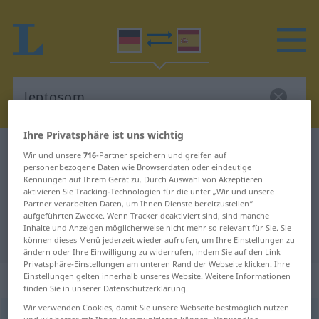
Ihre Privatsphäre ist uns wichtig
Deutsch-Spanisch Wörterbuch
leptosom
Wir und unsere
716
-Partner speichern und greifen auf
personenbezogene Daten wie Browserdaten oder eindeutige
Deutsch-Spanisch Übersetzung für
Kennungen auf Ihrem Gerät zu. Durch Auswahl von Akzeptieren
aktivieren Sie Tracking-Technologien für die unter „Wir und unsere
"leptosom"
Partner verarbeiten Daten, um Ihnen Dienste bereitzustellen“
aufgeführten Zwecke. Wenn Tracker deaktiviert sind, sind manche
Inhalte und Anzeigen möglicherweise nicht mehr so relevant für Sie. Sie
"leptosom" Spanisch Übersetzung
können dieses Menü jederzeit wieder aufrufen, um Ihre Einstellungen zu
ändern oder Ihre Einwilligung zu widerrufen, indem Sie auf den Link
Privatsphäre-Einstellungen am unteren Rand der Webseite klicken. Ihre
„leptosom“
: Adjektiv
Einstellungen gelten innerhalb unseres Website. Weitere Informationen
finden Sie in unserer Datenschutzerklärung.
Wir verwenden Cookies, damit Sie unsere Webseite bestmöglich nutzen
leptosom
adj