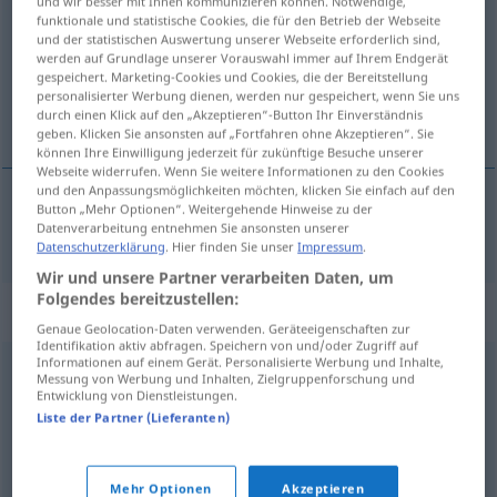
und wir besser mit Ihnen kommunizieren können. Notwendige,
funktionale und statistische Cookies, die für den Betrieb der Webseite
Übersicht aller Übersetzungen
und der statistischen Auswertung unserer Webseite erforderlich sind,
werden auf Grundlage unserer Vorauswahl immer auf Ihrem Endgerät
(Für mehr Details die Übersetzung anklicken/antippen)
gespeichert. Marketing-Cookies und Cookies, die der Bereitstellung
personalisierter Werbung dienen, werden nur gespeichert, wenn Sie uns
realista
durch einen Klick auf den „Akzeptieren“-Button Ihr Einverständnis
geben. Klicken Sie ansonsten auf „Fortfahren ohne Akzeptieren“. Sie
können Ihre Einwilligung jederzeit für zukünftige Besuche unserer
Webseite widerrufen. Wenn Sie weitere Informationen zu den Cookies
und den Anpassungsmöglichkeiten möchten, klicken Sie einfach auf den
Button „Mehr Optionen“. Weitergehende Hinweise zu der
realista
lebensnah
Datenverarbeitung entnehmen Sie ansonsten unserer
Datenschutzerklärung
. Hier finden Sie unser
Impressum
.
Wir und unsere Partner verarbeiten Daten, um
Folgendes bereitzustellen:
Synonyme für "lebensnah"
Genaue Geolocation-Daten verwenden. Geräteeigenschaften zur
Identifikation aktiv abfragen. Speichern von und/oder Zugriff auf
Informationen auf einem Gerät. Personalisierte Werbung und Inhalte,
Messung von Werbung und Inhalten, Zielgruppenforschung und
lebensecht
,
wirklichkeitsnah
,
realistisch
Entwicklung von Dienstleistungen.
Liste der Partner (Lieferanten)
sinnfällig
,
plastisch
,
farbig
,
lebendig
,
anschaulich
,
bildhaft
,
illustrativ
Mehr Optionen
Akzeptieren