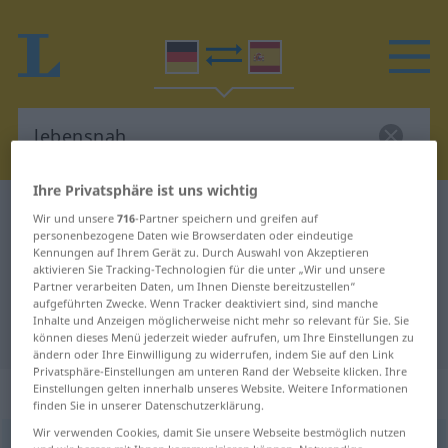
Ihre Privatsphäre ist uns wichtig
Deutsch-Spanisch Wörterbuch
lebensnah
Wir und unsere
716
-Partner speichern und greifen auf
personenbezogene Daten wie Browserdaten oder eindeutige
Deutsch-Spanisch Übersetzung für
Kennungen auf Ihrem Gerät zu. Durch Auswahl von Akzeptieren
aktivieren Sie Tracking-Technologien für die unter „Wir und unsere
"lebensnah"
Partner verarbeiten Daten, um Ihnen Dienste bereitzustellen“
aufgeführten Zwecke. Wenn Tracker deaktiviert sind, sind manche
Inhalte und Anzeigen möglicherweise nicht mehr so relevant für Sie. Sie
"lebensnah" Spanisch Übersetzung
können dieses Menü jederzeit wieder aufrufen, um Ihre Einstellungen zu
ändern oder Ihre Einwilligung zu widerrufen, indem Sie auf den Link
Privatsphäre-Einstellungen am unteren Rand der Webseite klicken. Ihre
„lebensnah“
: Adjektiv
Einstellungen gelten innerhalb unseres Website. Weitere Informationen
finden Sie in unserer Datenschutzerklärung.
Wir verwenden Cookies, damit Sie unsere Webseite bestmöglich nutzen
lebensnah
adj