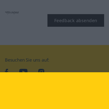
*Pflichtfeld
Feedback absenden
Besuchen Sie uns auf:
facebook
YouTube
Instagram
Langenscheidt