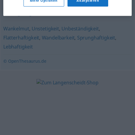
Mehr Optionen
Akzeptieren
Unbeständigkeit
,
Variabilität
,
Veränderlichkeit
,
Mannigfaltigkeit
,
Wandelbarkeit
Wankelmut
,
Unstetigkeit
,
Unbeständigkeit
,
Flatterhaftigkeit
,
Wandelbarkeit
,
Sprunghaftigkeit
,
Lebhaftigkeit
© OpenThesaurus.de