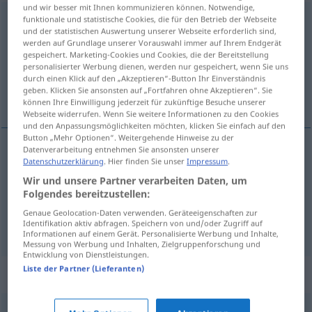
und wir besser mit Ihnen kommunizieren können. Notwendige,
Launenhaftigkeit
funktionale und statistische Cookies, die für den Betrieb der Webseite
f
<
Launenhaftigkeit
>
und der statistischen Auswertung unserer Webseite erforderlich sind,
werden auf Grundlage unserer Vorauswahl immer auf Ihrem Endgerät
Übersicht aller Übersetzungen
gespeichert. Marketing-Cookies und Cookies, die der Bereitstellung
(Für mehr Details die Übersetzung anklicken/antippen)
personalisierter Werbung dienen, werden nur gespeichert, wenn Sie uns
durch einen Klick auf den „Akzeptieren“-Button Ihr Einverständnis
geben. Klicken Sie ansonsten auf „Fortfahren ohne Akzeptieren“. Sie
caprichos, carácter caprichoso
können Ihre Einwilligung jederzeit für zukünftige Besuche unserer
Webseite widerrufen. Wenn Sie weitere Informationen zu den Cookies
und den Anpassungsmöglichkeiten möchten, klicken Sie einfach auf den
Button „Mehr Optionen“. Weitergehende Hinweise zu der
Datenverarbeitung entnehmen Sie ansonsten unserer
Datenschutzerklärung
. Hier finden Sie unser
Impressum
.
caprichos
mpl
Launenhaftigkeit
Wir und unsere Partner verarbeiten Daten, um
Folgendes bereitzustellen:
carácter
m
caprichoso
(
bzw
antojadizo)
Genaue Geolocation-Daten verwenden. Geräteeigenschaften zur
Launenhaftigkeit
Identifikation aktiv abfragen. Speichern von und/oder Zugriff auf
Informationen auf einem Gerät. Personalisierte Werbung und Inhalte,
Messung von Werbung und Inhalten, Zielgruppenforschung und
Entwicklung von Dienstleistungen.
Liste der Partner (Lieferanten)
Synonyme für "Launenhaftigkeit"