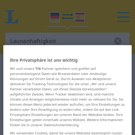
Ihre Privatsphäre ist uns wichtig
Deutsch-Spanisch Wörterbuch
Launenhaftigkeit
Wir und unsere
716
-Partner speichern und greifen auf
Deutsch-Spanisch Übersetzung für
personenbezogene Daten wie Browserdaten oder eindeutige
Kennungen auf Ihrem Gerät zu. Durch Auswahl von Akzeptieren
"Launenhaftigkeit"
aktivieren Sie Tracking-Technologien für die unter „Wir und unsere
Partner verarbeiten Daten, um Ihnen Dienste bereitzustellen“
aufgeführten Zwecke. Wenn Tracker deaktiviert sind, sind manche
Inhalte und Anzeigen möglicherweise nicht mehr so relevant für Sie. Sie
"Launenhaftigkeit" Spanisch
können dieses Menü jederzeit wieder aufrufen, um Ihre Einstellungen zu
Übersetzung
ändern oder Ihre Einwilligung zu widerrufen, indem Sie auf den Link
Privatsphäre-Einstellungen am unteren Rand der Webseite klicken. Ihre
Einstellungen gelten innerhalb unseres Website. Weitere Informationen
finden Sie in unserer Datenschutzerklärung.
„Launenhaftigkeit“
: Femininum
Wir verwenden Cookies, damit Sie unsere Webseite bestmöglich nutzen