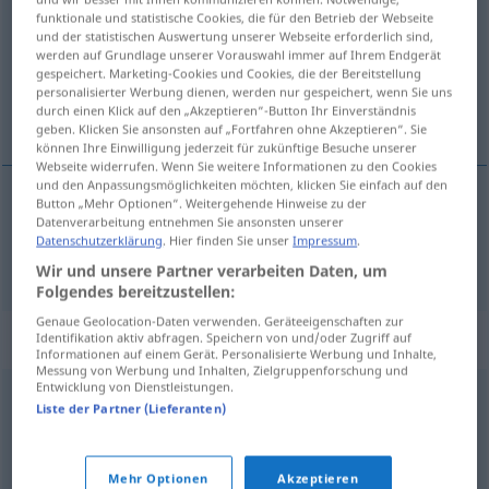
funktionale und statistische Cookies, die für den Betrieb der Webseite
und der statistischen Auswertung unserer Webseite erforderlich sind,
Übersicht aller Übersetzungen
werden auf Grundlage unserer Vorauswahl immer auf Ihrem Endgerät
(Für mehr Details die Übersetzung anklicken/antippen)
gespeichert. Marketing-Cookies und Cookies, die der Bereitstellung
personalisierter Werbung dienen, werden nur gespeichert, wenn Sie uns
durch einen Klick auf den „Akzeptieren“-Button Ihr Einverständnis
lanza
geben. Klicken Sie ansonsten auf „Fortfahren ohne Akzeptieren“. Sie
können Ihre Einwilligung jederzeit für zukünftige Besuche unserer
Webseite widerrufen. Wenn Sie weitere Informationen zu den Cookies
und den Anpassungsmöglichkeiten möchten, klicken Sie einfach auf den
Button „Mehr Optionen“. Weitergehende Hinweise zu der
Datenverarbeitung entnehmen Sie ansonsten unserer
lanza
f
Lanze
Datenschutzerklärung
. Hier finden Sie unser
Impressum
.
Wir und unsere Partner verarbeiten Daten, um
Folgendes bereitzustellen:
Genaue Geolocation-Daten verwenden. Geräteeigenschaften zur
Synonyme für "Lanze"
Identifikation aktiv abfragen. Speichern von und/oder Zugriff auf
Informationen auf einem Gerät. Personalisierte Werbung und Inhalte,
Messung von Werbung und Inhalten, Zielgruppenforschung und
Entwicklung von Dienstleistungen.
Liste der Partner (Lieferanten)
Wurfspieß (ugs.)
,
Speer
,
Wurfspeer
,
Spieß
© OpenThesaurus.de
Mehr Optionen
Akzeptieren