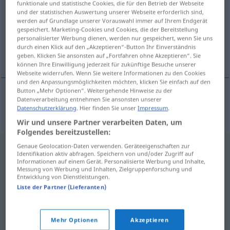
funktionale und statistische Cookies, die für den Betrieb der Webseite
und der statistischen Auswertung unserer Webseite erforderlich sind,
Übersicht aller Übersetzungen
werden auf Grundlage unserer Vorauswahl immer auf Ihrem Endgerät
gespeichert. Marketing-Cookies und Cookies, die der Bereitstellung
(Für mehr Details die Übersetzung anklicken/antippen)
personalisierter Werbung dienen, werden nur gespeichert, wenn Sie uns
durch einen Klick auf den „Akzeptieren“-Button Ihr Einverständnis
alerce
geben. Klicken Sie ansonsten auf „Fortfahren ohne Akzeptieren“. Sie
können Ihre Einwilligung jederzeit für zukünftige Besuche unserer
Webseite widerrufen. Wenn Sie weitere Informationen zu den Cookies
und den Anpassungsmöglichkeiten möchten, klicken Sie einfach auf den
Button „Mehr Optionen“. Weitergehende Hinweise zu der
Datenverarbeitung entnehmen Sie ansonsten unserer
alerce
m
Lärche
BOT
Datenschutzerklärung
. Hier finden Sie unser
Impressum
.
Wir und unsere Partner verarbeiten Daten, um
Folgendes bereitzustellen:
Genaue Geolocation-Daten verwenden. Geräteeigenschaften zur
Identifikation aktiv abfragen. Speichern von und/oder Zugriff auf
Informationen auf einem Gerät. Personalisierte Werbung und Inhalte,
Messung von Werbung und Inhalten, Zielgruppenforschung und
Entwicklung von Dienstleistungen.
Liste der Partner (Lieferanten)
Mehr Optionen
Akzeptieren