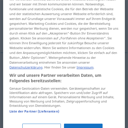
und wir besser mit Ihnen kommunizieren können. Notwendige,
Kuddelmuddel
m, n
<
Kuddelmuddels
>
UMG
funktionale und statistische Cookies, die für den Betrieb der Webseite
und der statistischen Auswertung unserer Webseite erforderlich sind,
werden auf Grundlage unserer Vorauswahl immer auf Ihrem Endgerät
Übersicht aller Übersetzungen
gespeichert. Marketing-Cookies und Cookies, die der Bereitstellung
(Für mehr Details die Übersetzung anklicken/antippen)
personalisierter Werbung dienen, werden nur gespeichert, wenn Sie uns
durch einen Klick auf den „Akzeptieren“-Button Ihr Einverständnis
geben. Klicken Sie ansonsten auf „Fortfahren ohne Akzeptieren“. Sie
embrollo, barullo, lío, cacao, desbarajuste
können Ihre Einwilligung jederzeit für zukünftige Besuche unserer
Webseite widerrufen. Wenn Sie weitere Informationen zu den Cookies
und den Anpassungsmöglichkeiten möchten, klicken Sie einfach auf den
Button „Mehr Optionen“. Weitergehende Hinweise zu der
Datenverarbeitung entnehmen Sie ansonsten unserer
Datenschutzerklärung
. Hier finden Sie unser
Impressum
.
embrollo
m
Kuddelmuddel
Wir und unsere Partner verarbeiten Daten, um
Folgendes bereitzustellen:
lío
m
Kuddelmuddel
Genaue Geolocation-Daten verwenden. Geräteeigenschaften zur
Identifikation aktiv abfragen. Speichern von und/oder Zugriff auf
barullo
m
Kuddelmuddel
Informationen auf einem Gerät. Personalisierte Werbung und Inhalte,
Messung von Werbung und Inhalten, Zielgruppenforschung und
Entwicklung von Dienstleistungen.
desbarajuste
m
Kuddelmuddel
Liste der Partner (Lieferanten)
cacao
m
Kuddelmuddel
UMG