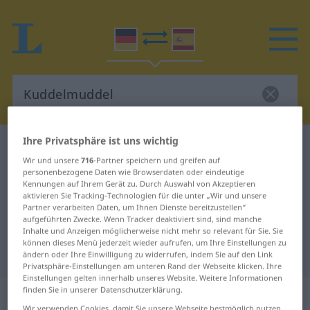
Ihre Privatsphäre ist uns wichtig
Deutsch-Spanisch Wörterbuch
Kuddelmuddel
Wir und unsere
716
-Partner speichern und greifen auf
Deutsch-Spanisch Übersetzung für
personenbezogene Daten wie Browserdaten oder eindeutige
Kennungen auf Ihrem Gerät zu. Durch Auswahl von Akzeptieren
"Kuddelmuddel"
aktivieren Sie Tracking-Technologien für die unter „Wir und unsere
Partner verarbeiten Daten, um Ihnen Dienste bereitzustellen“
aufgeführten Zwecke. Wenn Tracker deaktiviert sind, sind manche
"Kuddelmuddel" Spanisch
Inhalte und Anzeigen möglicherweise nicht mehr so relevant für Sie. Sie
können dieses Menü jederzeit wieder aufrufen, um Ihre Einstellungen zu
Übersetzung
ändern oder Ihre Einwilligung zu widerrufen, indem Sie auf den Link
Privatsphäre-Einstellungen am unteren Rand der Webseite klicken. Ihre
Einstellungen gelten innerhalb unseres Website. Weitere Informationen
finden Sie in unserer Datenschutzerklärung.
„Kuddelmuddel“
: m, n
Wir verwenden Cookies, damit Sie unsere Webseite bestmöglich nutzen