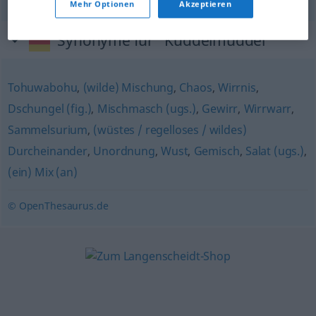
Mehr Optionen
Akzeptieren
Synonyme für "Kuddelmuddel"
Tohuwabohu
,
(wilde) Mischung
,
Chaos
,
Wirrnis
,
Dschungel (fig.)
,
Mischmasch (ugs.)
,
Gewirr
,
Wirrwarr
,
Sammelsurium
,
(wüstes / regelloses / wildes)
Durcheinander
,
Unordnung
,
Wust
,
Gemisch
,
Salat (ugs.)
,
(ein) Mix (an)
© OpenThesaurus.de