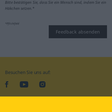
Bitte bestätigen Sie, dass Sie ein Mensch sind, indem Sie ein
Häkchen setzen.*
*Pflichtfeld
Feedback absenden
Besuchen Sie uns auf:
facebook
YouTube
Instagram