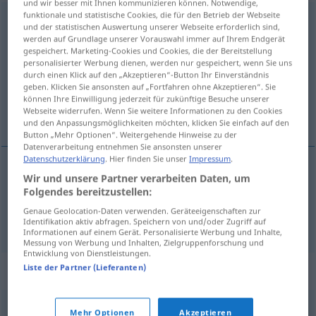
und wir besser mit Ihnen kommunizieren können. Notwendige,
funktionale und statistische Cookies, die für den Betrieb der Webseite
Konglomerat
[kɔnglomeˈraːt]
n
<
Konglomerat(e)s
;
und der statistischen Auswertung unserer Webseite erforderlich sind,
Konglomerate
>
werden auf Grundlage unserer Vorauswahl immer auf Ihrem Endgerät
gespeichert. Marketing-Cookies und Cookies, die der Bereitstellung
personalisierter Werbung dienen, werden nur gespeichert, wenn Sie uns
Übersicht aller Übersetzungen
durch einen Klick auf den „Akzeptieren“-Button Ihr Einverständnis
(Für mehr Details die Übersetzung anklicken/antippen)
geben. Klicken Sie ansonsten auf „Fortfahren ohne Akzeptieren“. Sie
können Ihre Einwilligung jederzeit für zukünftige Besuche unserer
Webseite widerrufen. Wenn Sie weitere Informationen zu den Cookies
conglomerado, mezcla
und den Anpassungsmöglichkeiten möchten, klicken Sie einfach auf den
Button „Mehr Optionen“. Weitergehende Hinweise zu der
Datenverarbeitung entnehmen Sie ansonsten unserer
Datenschutzerklärung
. Hier finden Sie unser
Impressum
.
Wir und unsere Partner verarbeiten Daten, um
conglomerado
m
Konglomerat
GEOL
Folgendes bereitzustellen:
Genaue Geolocation-Daten verwenden. Geräteeigenschaften zur
mezcla
f
Konglomerat
FIG
Identifikation aktiv abfragen. Speichern von und/oder Zugriff auf
Informationen auf einem Gerät. Personalisierte Werbung und Inhalte,
Messung von Werbung und Inhalten, Zielgruppenforschung und
Entwicklung von Dienstleistungen.
Synonyme für "Konglomerat"
Liste der Partner (Lieferanten)
Mehr Optionen
Akzeptieren