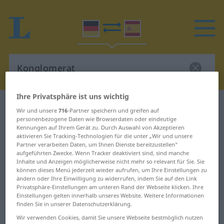
Ihre Privatsphäre ist uns wichtig
Deutsch-Spanisch Wörterbuch
Konglomerat
Wir und unsere
716
-Partner speichern und greifen auf
Deutsch-Spanisch Übersetzung für
personenbezogene Daten wie Browserdaten oder eindeutige
Kennungen auf Ihrem Gerät zu. Durch Auswahl von Akzeptieren
"Konglomerat"
aktivieren Sie Tracking-Technologien für die unter „Wir und unsere
Partner verarbeiten Daten, um Ihnen Dienste bereitzustellen“
aufgeführten Zwecke. Wenn Tracker deaktiviert sind, sind manche
Inhalte und Anzeigen möglicherweise nicht mehr so relevant für Sie. Sie
"Konglomerat" Spanisch
können dieses Menü jederzeit wieder aufrufen, um Ihre Einstellungen zu
ändern oder Ihre Einwilligung zu widerrufen, indem Sie auf den Link
Übersetzung
Privatsphäre-Einstellungen am unteren Rand der Webseite klicken. Ihre
Einstellungen gelten innerhalb unseres Website. Weitere Informationen
finden Sie in unserer Datenschutzerklärung.
„Konglomerat“
: Neutrum
Wir verwenden Cookies, damit Sie unsere Webseite bestmöglich nutzen