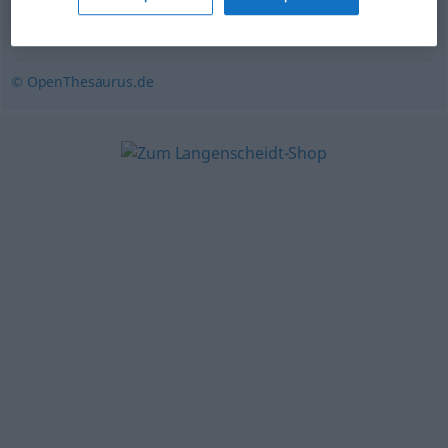
Ansammlung
,
Ballung
,
Kulmination
,
Anhäufung
,
Häufung
© OpenThesaurus.de