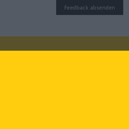
Feedback absenden
Besuchen Sie uns auf:
facebook
YouTube
Instagram
Langenscheidt
NUTZUNGSBEDINGUNGEN