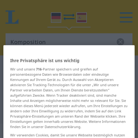
Ihre Privatsphäre ist uns wichtig
Deutsch-Spanisch Wörterbuch
Komposition
Wir und unsere
716
-Partner speichern und greifen auf
Deutsch-Spanisch Übersetzung für
personenbezogene Daten wie Browserdaten oder eindeutige
Kennungen auf Ihrem Gerät zu. Durch Auswahl von Akzeptieren
"Komposition"
aktivieren Sie Tracking-Technologien für die unter „Wir und unsere
Partner verarbeiten Daten, um Ihnen Dienste bereitzustellen“
aufgeführten Zwecke. Wenn Tracker deaktiviert sind, sind manche
Inhalte und Anzeigen möglicherweise nicht mehr so relevant für Sie. Sie
"Komposition" Spanisch
können dieses Menü jederzeit wieder aufrufen, um Ihre Einstellungen zu
ändern oder Ihre Einwilligung zu widerrufen, indem Sie auf den Link
Übersetzung
Privatsphäre-Einstellungen am unteren Rand der Webseite klicken. Ihre
Einstellungen gelten innerhalb unseres Website. Weitere Informationen
finden Sie in unserer Datenschutzerklärung.
„Komposition“
: Femininum
Wir verwenden Cookies, damit Sie unsere Webseite bestmöglich nutzen