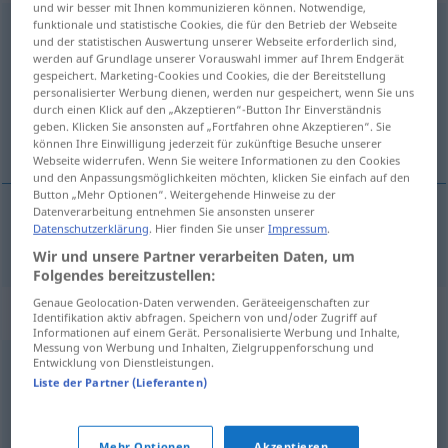
und wir besser mit Ihnen kommunizieren können. Notwendige,
funktionale und statistische Cookies, die für den Betrieb der Webseite
Komposition
f
<
Komposition
;
Kompositionen
>
und der statistischen Auswertung unserer Webseite erforderlich sind,
werden auf Grundlage unserer Vorauswahl immer auf Ihrem Endgerät
Übersicht aller Übersetzungen
gespeichert. Marketing-Cookies und Cookies, die der Bereitstellung
(Für mehr Details die Übersetzung anklicken/antippen)
personalisierter Werbung dienen, werden nur gespeichert, wenn Sie uns
durch einen Klick auf den „Akzeptieren“-Button Ihr Einverständnis
geben. Klicken Sie ansonsten auf „Fortfahren ohne Akzeptieren“. Sie
composición
können Ihre Einwilligung jederzeit für zukünftige Besuche unserer
Webseite widerrufen. Wenn Sie weitere Informationen zu den Cookies
und den Anpassungsmöglichkeiten möchten, klicken Sie einfach auf den
Button „Mehr Optionen“. Weitergehende Hinweise zu der
Datenverarbeitung entnehmen Sie ansonsten unserer
Datenschutzerklärung
. Hier finden Sie unser
Impressum
.
composición
f
Komposition
Wir und unsere Partner verarbeiten Daten, um
Folgendes bereitzustellen:
Genaue Geolocation-Daten verwenden. Geräteeigenschaften zur
Synonyme für "Komposition"
Identifikation aktiv abfragen. Speichern von und/oder Zugriff auf
Informationen auf einem Gerät. Personalisierte Werbung und Inhalte,
Messung von Werbung und Inhalten, Zielgruppenforschung und
Entwicklung von Dienstleistungen.
Zusammenstellung
,
Kombination
,
Verknüpfung
,
Liste der Partner (Lieferanten)
Zusammensetzung
Mehr Optionen
Akzeptieren