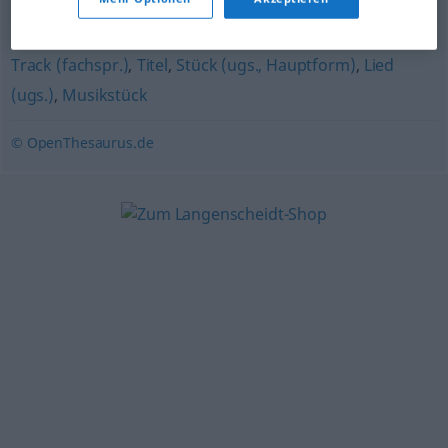
Positionierung
,
Arrangement
,
Anordnung
Track (fachspr.)
,
Titel
,
Stück (ugs., Hauptform)
,
Lied
(ugs.)
,
Musikstück
© OpenThesaurus.de