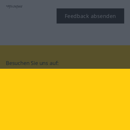
*Pflichtfeld
Feedback absenden
Besuchen Sie uns auf:
facebook
YouTube
Instagram
Langenscheidt
NUTZUNGSBEDINGUNGEN