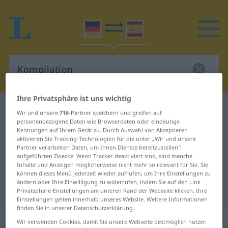
Ihre Privatsphäre ist uns wichtig
Deutsch-Spanisch Wörterbuch
Kompilation
Wir und unsere
716
-Partner speichern und greifen auf
Deutsch-Spanisch Übersetzung für
personenbezogene Daten wie Browserdaten oder eindeutige
Kennungen auf Ihrem Gerät zu. Durch Auswahl von Akzeptieren
"Kompilation"
aktivieren Sie Tracking-Technologien für die unter „Wir und unsere
Partner verarbeiten Daten, um Ihnen Dienste bereitzustellen“
aufgeführten Zwecke. Wenn Tracker deaktiviert sind, sind manche
Inhalte und Anzeigen möglicherweise nicht mehr so relevant für Sie. Sie
"Kompilation" Spanisch
können dieses Menü jederzeit wieder aufrufen, um Ihre Einstellungen zu
ändern oder Ihre Einwilligung zu widerrufen, indem Sie auf den Link
Übersetzung
Privatsphäre-Einstellungen am unteren Rand der Webseite klicken. Ihre
Einstellungen gelten innerhalb unseres Website. Weitere Informationen
finden Sie in unserer Datenschutzerklärung.
„Kompilation“
: Femininum
Wir verwenden Cookies, damit Sie unsere Webseite bestmöglich nutzen