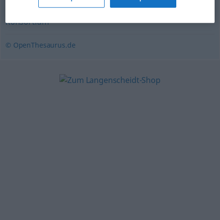
Zusammenstellung
,
Ansammlung (von)
,
Collage
,
Konsortium
© OpenThesaurus.de