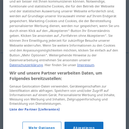
und wir besser mit Ihnen kommunizieren können. Notwendige,
funktionale und statistische Cookies, die für den Betrieb der Webseite
Kompilation
f
<
Kompilation
;
Kompilationen
>
und der statistischen Auswertung unserer Webseite erforderlich sind,
werden auf Grundlage unserer Vorauswahl immer auf Ihrem Endgerät
Übersicht aller Übersetzungen
gespeichert. Marketing-Cookies und Cookies, die der Bereitstellung
personalisierter Werbung dienen, werden nur gespeichert, wenn Sie uns
(Für mehr Details die Übersetzung anklicken/antippen)
durch einen Klick auf den „Akzeptieren“-Button Ihr Einverständnis
geben. Klicken Sie ansonsten auf „Fortfahren ohne Akzeptieren“. Sie
compilación
können Ihre Einwilligung jederzeit für zukünftige Besuche unserer
Webseite widerrufen. Wenn Sie weitere Informationen zu den Cookies
und den Anpassungsmöglichkeiten möchten, klicken Sie einfach auf den
Button „Mehr Optionen“. Weitergehende Hinweise zu der
Datenverarbeitung entnehmen Sie ansonsten unserer
Datenschutzerklärung
. Hier finden Sie unser
Impressum
.
compilación
f
Kompilation
Wir und unsere Partner verarbeiten Daten, um
Folgendes bereitzustellen:
Genaue Geolocation-Daten verwenden. Geräteeigenschaften zur
Synonyme für "Kompilation"
Identifikation aktiv abfragen. Speichern von und/oder Zugriff auf
Informationen auf einem Gerät. Personalisierte Werbung und Inhalte,
Messung von Werbung und Inhalten, Zielgruppenforschung und
Entwicklung von Dienstleistungen.
Zusammenstellung
Liste der Partner (Lieferanten)
Konstellation
,
Zusammenballung
,
Sammlung
,
Mehr Optionen
Akzeptieren