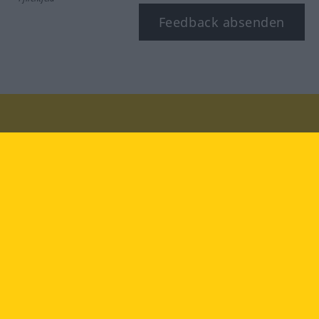
Feedback absenden
Besuchen Sie uns auf:
facebook
YouTube
Instagram
Langenscheidt
NUTZUNGSBEDINGUNGEN