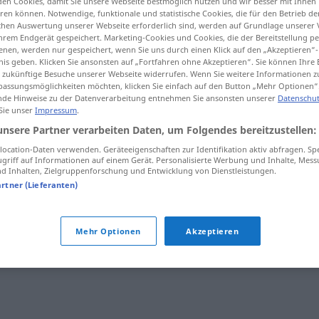
en Cookies, damit Sie unsere Webseite bestmöglich nutzen und wir besser mit Ihnen
en können. Notwendige, funktionale und statistische Cookies, die für den Betrieb d
hen
>
ischen Auswertung unserer Webseite erforderlich sind, werden auf Grundlage unserer
hrem Endgerät gespeichert. Marketing-Cookies und Cookies, die der Bereitstellung per
nen, werden nur gespeichert, wenn Sie uns durch einen Klick auf den „Akzeptieren“-
tippen)
nis geben. Klicken Sie ansonsten auf „Fortfahren ohne Akzeptieren“. Sie können Ihre 
ür zukünftige Besuche unserer Webseite widerrufen. Wenn Sie weitere Informationen 
assungsmöglichkeiten möchten, klicken Sie einfach auf den Button „Mehr Optionen“
de Hinweise zu der Datenverarbeitung entnehmen Sie ansonsten unserer
Datenschut
 Sie unser
Impressum
.
unsere Partner verarbeiten Daten, um Folgendes bereitzustellen:
ocation-Daten verwenden. Geräteeigenschaften zur Identifikation aktiv abfragen. Sp
Körbchen
beim BH
griff auf Informationen auf einem Gerät. Personalisierte Werbung und Inhalte, Mes
 Inhalten, Zielgruppenforschung und Entwicklung von Dienstleistungen.
artner (Lieferanten)
Mehr Optionen
Akzeptieren