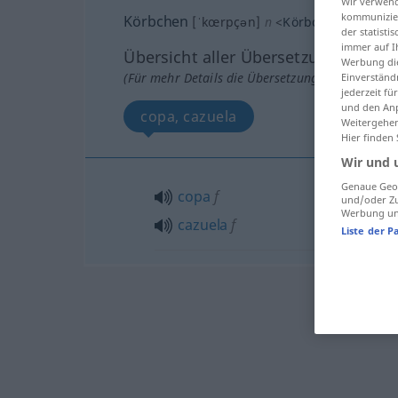
Wir verwend
kommunizier
Körbchen
[ˈkœrpçən]
n
<
Körbchens
;
Körbc
der statist
immer auf I
Übersicht aller Übersetzungen
Werbung die
(Für mehr Details die Übersetzung anklicken/an
Einverständ
jederzeit f
und den Anp
copa, cazuela
Weitergehen
Hier finden
Wir und 
Genaue Geol
copa
f
und/oder Zu
Werbung und
cazuela
f
Liste der P