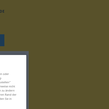
DE
en oder
g-
ustellen“
rweise nicht
en zu ändern
eren Rand der
den Sie in