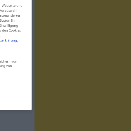
er Webseite und
 Vorauswahl
sonalisierter
Button Ihr
Einwilligung
zu den Cookies
.
zerklärung
.
eichern von
sung von