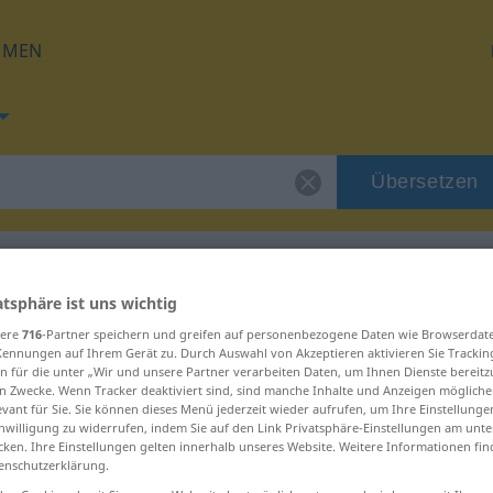
HMEN
Übersetzen
atsphäre ist uns wichtig
g für "Körbchen"
sere
716
-Partner speichern und greifen auf personenbezogene Daten wie Browserdat
Kennungen auf Ihrem Gerät zu. Durch Auswahl von Akzeptieren aktivieren Sie Trackin
n für die unter „Wir und unsere Partner verarbeiten Daten, um Ihnen Dienste bereitz
ung
n Zwecke. Wenn Tracker deaktiviert sind, sind manche Inhalte und Anzeigen mögliche
evant für Sie. Sie können dieses Menü jederzeit wieder aufrufen, um Ihre Einstellung
inwilligung zu widerrufen, indem Sie auf den Link Privatsphäre-Einstellungen am unt
cken. Ihre Einstellungen gelten innerhalb unseres Website. Weitere Informationen fin
enschutzerklärung.