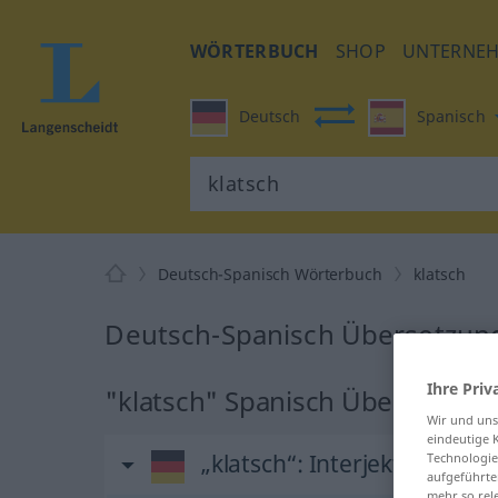
WÖRTERBUCH
SHOP
UNTERNE
Deutsch
Spanisch
Deutsch-Spanisch Wörterbuch
klatsch
Deutsch-Spanisch Übersetzung
Ihre Priv
"klatsch" Spanisch Übersetzun
Wir und un
eindeutige 
„klatsch“
: Interjektion, Ausr
Technologie
aufgeführte
mehr so rel