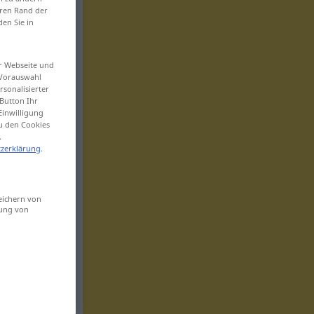
eren Rand der
den Sie in
er Webseite und
 Vorauswahl
sonalisierter
Button Ihr
Einwilligung
zu den Cookies
.
zerklärung
.
eichern von
sung von