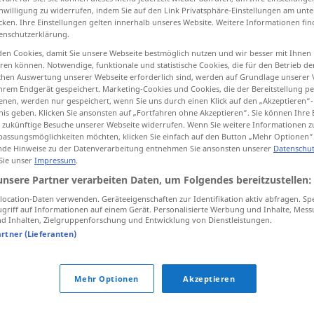
inwilligung zu widerrufen, indem Sie auf den Link Privatsphäre-Einstellungen am unt
cken. Ihre Einstellungen gelten innerhalb unseres Website. Weitere Informationen fin
enschutzerklärung.
en Cookies, damit Sie unsere Webseite bestmöglich nutzen und wir besser mit Ihnen
tippen)
en können. Notwendige, funktionale und statistische Cookies, die für den Betrieb d
ischen Auswertung unserer Webseite erforderlich sind, werden auf Grundlage unserer
hrem Endgerät gespeichert. Marketing-Cookies und Cookies, die der Bereitstellung per
nen, werden nur gespeichert, wenn Sie uns durch einen Klick auf den „Akzeptieren“-
nis geben. Klicken Sie ansonsten auf „Fortfahren ohne Akzeptieren“. Sie können Ihre 
ür zukünftige Besuche unserer Webseite widerrufen. Wenn Sie weitere Informationen 
assungsmöglichkeiten möchten, klicken Sie einfach auf den Button „Mehr Optionen“
de Hinweise zu der Datenverarbeitung entnehmen Sie ansonsten unserer
Datenschut
klatsch
 Sie unser
Impressum
.
unsere Partner verarbeiten Daten, um Folgendes bereitzustellen:
ocation-Daten verwenden. Geräteeigenschaften zur Identifikation aktiv abfragen. Sp
griff auf Informationen auf einem Gerät. Personalisierte Werbung und Inhalte, Mes
 Inhalten, Zielgruppenforschung und Entwicklung von Dienstleistungen.
artner (Lieferanten)
klitsch
, klatsch!
Mehr Optionen
Akzeptieren