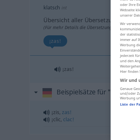
oder Ihre E
klatsch
int
Webseite kli
unserer Dat
Übersicht aller Übersetzungen
Wir verwend
(Für mehr Details die Übersetzung anklicken/an
kommunizier
der statist
immer auf I
¡zas!
Werbung die
Einverständ
jederzeit f
und den Anp
Weitergehen
¡zas!
Hier finden
Wir und 
Genaue Geol
Beispielsätze für "klatsch"
und/oder Zu
Werbung und
Liste der P
¡zis,
zas!
¡clic,
clac!