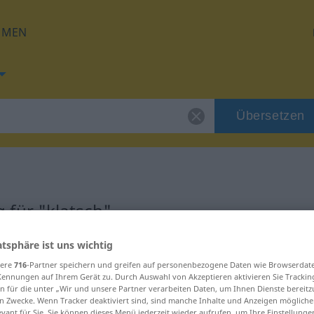
HMEN
Übersetzen
 für "klatsch"
atsphäre ist uns wichtig
g
sere
716
-Partner speichern und greifen auf personenbezogene Daten wie Browserdat
Kennungen auf Ihrem Gerät zu. Durch Auswahl von Akzeptieren aktivieren Sie Trackin
uf
n für die unter „Wir und unsere Partner verarbeiten Daten, um Ihnen Dienste bereitz
n Zwecke. Wenn Tracker deaktiviert sind, sind manche Inhalte und Anzeigen mögliche
evant für Sie. Sie können dieses Menü jederzeit wieder aufrufen, um Ihre Einstellung