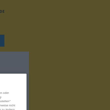
DE
en oder
g-
ustellen“
rweise nicht
en zu ändern