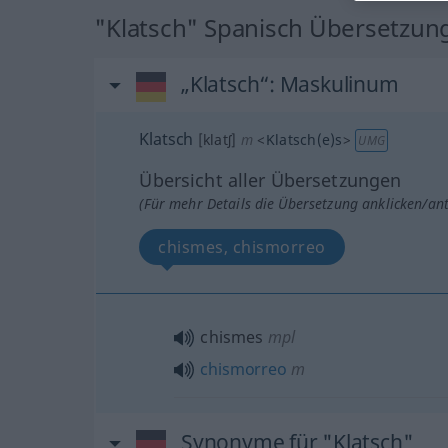
"Klatsch" Spanisch Übersetzun
„Klatsch“
: Maskulinum
Klatsch
[klatʃ]
m
<
Klatsch(e)s
>
UMG
Übersicht aller Übersetzungen
(Für mehr Details die Übersetzung anklicken/an
chismes, chismorreo
chismes
mpl
chismorreo
m
Synonyme für "Klatsch"