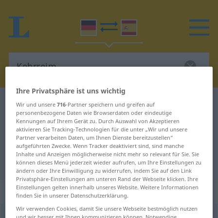
Ihre Privatsphäre ist uns wichtig
Deutsch-Spanisch Wörterbuch
Kehrreim
Wir und unsere
716
-Partner speichern und greifen auf
personenbezogene Daten wie Browserdaten oder eindeutige
Deutsch-Spanisch Übersetzung für
Kennungen auf Ihrem Gerät zu. Durch Auswahl von Akzeptieren
aktivieren Sie Tracking-Technologien für die unter „Wir und unsere
"Kehrreim"
Partner verarbeiten Daten, um Ihnen Dienste bereitzustellen“
aufgeführten Zwecke. Wenn Tracker deaktiviert sind, sind manche
Inhalte und Anzeigen möglicherweise nicht mehr so relevant für Sie. Sie
"Kehrreim" Spanisch Übersetzung
können dieses Menü jederzeit wieder aufrufen, um Ihre Einstellungen zu
ändern oder Ihre Einwilligung zu widerrufen, indem Sie auf den Link
Privatsphäre-Einstellungen am unteren Rand der Webseite klicken. Ihre
Einstellungen gelten innerhalb unseres Website. Weitere Informationen
„Kehrreim“
: Maskulinum
finden Sie in unserer Datenschutzerklärung.
Wir verwenden Cookies, damit Sie unsere Webseite bestmöglich nutzen
Kehrreim
m
<
Kehrreim(e)s
;
Kehrreime
>
und wir besser mit Ihnen kommunizieren können. Notwendige,