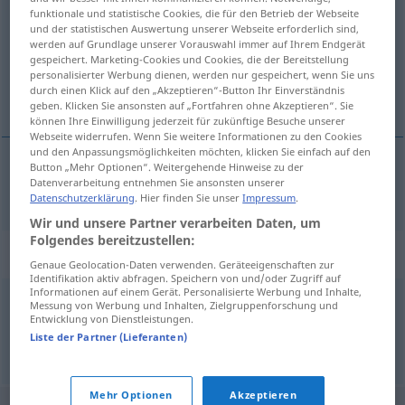
funktionale und statistische Cookies, die für den Betrieb der Webseite
und der statistischen Auswertung unserer Webseite erforderlich sind,
Übersicht aller Übersetzungen
werden auf Grundlage unserer Vorauswahl immer auf Ihrem Endgerät
(Für mehr Details die Übersetzung anklicken/antippen)
gespeichert. Marketing-Cookies und Cookies, die der Bereitstellung
personalisierter Werbung dienen, werden nur gespeichert, wenn Sie uns
durch einen Klick auf den „Akzeptieren“-Button Ihr Einverständnis
estribillo
geben. Klicken Sie ansonsten auf „Fortfahren ohne Akzeptieren“. Sie
können Ihre Einwilligung jederzeit für zukünftige Besuche unserer
Webseite widerrufen. Wenn Sie weitere Informationen zu den Cookies
und den Anpassungsmöglichkeiten möchten, klicken Sie einfach auf den
Button „Mehr Optionen“. Weitergehende Hinweise zu der
Datenverarbeitung entnehmen Sie ansonsten unserer
estribillo
m
Kehrreim
Datenschutzerklärung
. Hier finden Sie unser
Impressum
.
Wir und unsere Partner verarbeiten Daten, um
Folgendes bereitzustellen:
Synonyme für "Kehrreim"
Genaue Geolocation-Daten verwenden. Geräteeigenschaften zur
Identifikation aktiv abfragen. Speichern von und/oder Zugriff auf
Informationen auf einem Gerät. Personalisierte Werbung und Inhalte,
Messung von Werbung und Inhalten, Zielgruppenforschung und
Refrain
Entwicklung von Dienstleistungen.
Liste der Partner (Lieferanten)
© OpenThesaurus.de
Mehr Optionen
Akzeptieren