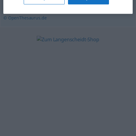
(ugs.)
,
schmeichelnd
,
heuchlerisch
,
schmeichelhaft
© OpenThesaurus.de