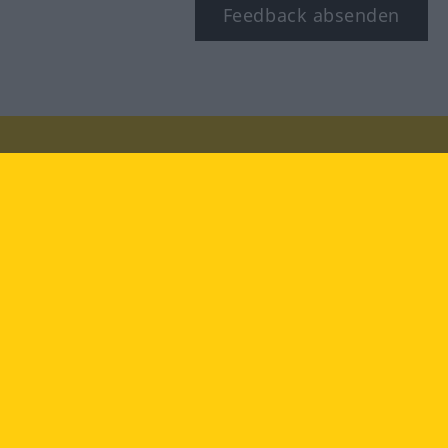
Feedback absenden
Besuchen Sie uns auf:
facebook
YouTube
Instagram
Langenscheidt
NUTZUNGSBEDINGUNGEN
DATENSCHUTZBESTIMMUNGEN