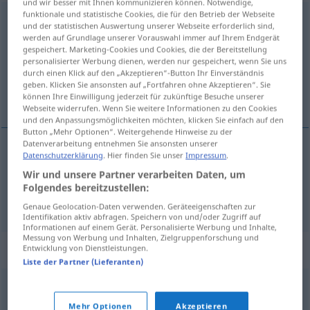
und wir besser mit Ihnen kommunizieren können. Notwendige,
funktionale und statistische Cookies, die für den Betrieb der Webseite
katzenfreundlich
adj
UMG
PEJ
und der statistischen Auswertung unserer Webseite erforderlich sind,
werden auf Grundlage unserer Vorauswahl immer auf Ihrem Endgerät
Übersicht aller Übersetzungen
gespeichert. Marketing-Cookies und Cookies, die der Bereitstellung
personalisierter Werbung dienen, werden nur gespeichert, wenn Sie uns
(Für mehr Details die Übersetzung anklicken/antippen)
durch einen Klick auf den „Akzeptieren“-Button Ihr Einverständnis
geben. Klicken Sie ansonsten auf „Fortfahren ohne Akzeptieren“. Sie
hipócrita, zalamero
können Ihre Einwilligung jederzeit für zukünftige Besuche unserer
Webseite widerrufen. Wenn Sie weitere Informationen zu den Cookies
und den Anpassungsmöglichkeiten möchten, klicken Sie einfach auf den
Button „Mehr Optionen“. Weitergehende Hinweise zu der
Datenverarbeitung entnehmen Sie ansonsten unserer
Datenschutzerklärung
. Hier finden Sie unser
Impressum
.
hipócrita
katzenfreundlich
Wir und unsere Partner verarbeiten Daten, um
Folgendes bereitzustellen:
zalamero
katzenfreundlich
Genaue Geolocation-Daten verwenden. Geräteeigenschaften zur
Identifikation aktiv abfragen. Speichern von und/oder Zugriff auf
Informationen auf einem Gerät. Personalisierte Werbung und Inhalte,
Messung von Werbung und Inhalten, Zielgruppenforschung und
Synonyme für "katzenfreundlich"
Entwicklung von Dienstleistungen.
Liste der Partner (Lieferanten)
schmierig
,
schleimig (ugs.)
,
honigsüß (lächeln / tun)
Mehr Optionen
Akzeptieren