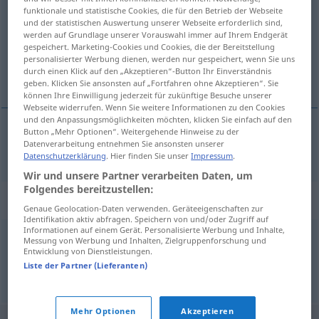
funktionale und statistische Cookies, die für den Betrieb der Webseite
und der statistischen Auswertung unserer Webseite erforderlich sind,
Übersicht aller Übersetzungen
werden auf Grundlage unserer Vorauswahl immer auf Ihrem Endgerät
(Für mehr Details die Übersetzung anklicken/antippen)
gespeichert. Marketing-Cookies und Cookies, die der Bereitstellung
personalisierter Werbung dienen, werden nur gespeichert, wenn Sie uns
durch einen Klick auf den „Akzeptieren“-Button Ihr Einverständnis
catálogo
geben. Klicken Sie ansonsten auf „Fortfahren ohne Akzeptieren“. Sie
können Ihre Einwilligung jederzeit für zukünftige Besuche unserer
Webseite widerrufen. Wenn Sie weitere Informationen zu den Cookies
und den Anpassungsmöglichkeiten möchten, klicken Sie einfach auf den
Button „Mehr Optionen“. Weitergehende Hinweise zu der
Datenverarbeitung entnehmen Sie ansonsten unserer
catálogo
m
Katalog
Datenschutzerklärung
. Hier finden Sie unser
Impressum
.
Wir und unsere Partner verarbeiten Daten, um
Folgendes bereitzustellen:
Synonyme für "Katalog"
Genaue Geolocation-Daten verwenden. Geräteeigenschaften zur
Identifikation aktiv abfragen. Speichern von und/oder Zugriff auf
Informationen auf einem Gerät. Personalisierte Werbung und Inhalte,
Messung von Werbung und Inhalten, Zielgruppenforschung und
Prospekt
,
Broschüre
Entwicklung von Dienstleistungen.
Liste der Partner (Lieferanten)
© OpenThesaurus.de
Mehr Optionen
Akzeptieren