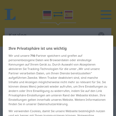
Ihre Privatsphäre ist uns wichtig
Deutsch-Spanisch Wörterbuch
Katalog
Wir und unsere
716
-Partner speichern und greifen auf
personenbezogene Daten wie Browserdaten oder eindeutige
Deutsch-Spanisch Übersetzung für
Kennungen auf Ihrem Gerät zu. Durch Auswahl von Akzeptieren
aktivieren Sie Tracking-Technologien für die unter „Wir und unsere
"Katalog"
Partner verarbeiten Daten, um Ihnen Dienste bereitzustellen“
aufgeführten Zwecke. Wenn Tracker deaktiviert sind, sind manche
Inhalte und Anzeigen möglicherweise nicht mehr so relevant für Sie. Sie
"Katalog" Spanisch Übersetzung
können dieses Menü jederzeit wieder aufrufen, um Ihre Einstellungen zu
ändern oder Ihre Einwilligung zu widerrufen, indem Sie auf den Link
Privatsphäre-Einstellungen am unteren Rand der Webseite klicken. Ihre
Einstellungen gelten innerhalb unseres Website. Weitere Informationen
„Katalog“
: Maskulinum
finden Sie in unserer Datenschutzerklärung.
Wir verwenden Cookies, damit Sie unsere Webseite bestmöglich nutzen
Katalog
[kataˈloːk]
m
<
Katalog(e)s
;
Kataloge
>
und wir besser mit Ihnen kommunizieren können. Notwendige,