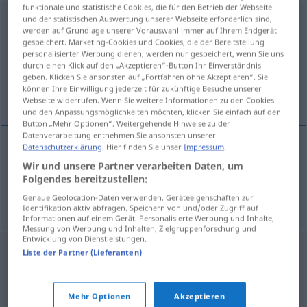
funktionale und statistische Cookies, die für den Betrieb der Webseite
Kammmuschel
und der statistischen Auswertung unserer Webseite erforderlich sind,
f
werden auf Grundlage unserer Vorauswahl immer auf Ihrem Endgerät
gespeichert. Marketing-Cookies und Cookies, die der Bereitstellung
Übersicht aller Übersetzungen
personalisierter Werbung dienen, werden nur gespeichert, wenn Sie uns
(Für mehr Details die Übersetzung anklicken/antippen)
durch einen Klick auf den „Akzeptieren“-Button Ihr Einverständnis
geben. Klicken Sie ansonsten auf „Fortfahren ohne Akzeptieren“. Sie
können Ihre Einwilligung jederzeit für zukünftige Besuche unserer
pechina, venera
Webseite widerrufen. Wenn Sie weitere Informationen zu den Cookies
und den Anpassungsmöglichkeiten möchten, klicken Sie einfach auf den
Button „Mehr Optionen“. Weitergehende Hinweise zu der
Datenverarbeitung entnehmen Sie ansonsten unserer
Datenschutzerklärung
. Hier finden Sie unser
Impressum
.
pechina
f
Kammmuschel
Wir und unsere Partner verarbeiten Daten, um
ZOOL
Folgendes bereitzustellen:
venera
f
Kammmuschel
Genaue Geolocation-Daten verwenden. Geräteeigenschaften zur
ZOOL
Identifikation aktiv abfragen. Speichern von und/oder Zugriff auf
Informationen auf einem Gerät. Personalisierte Werbung und Inhalte,
Messung von Werbung und Inhalten, Zielgruppenforschung und
Entwicklung von Dienstleistungen.
Liste der Partner (Lieferanten)
Mehr Optionen
Akzeptieren