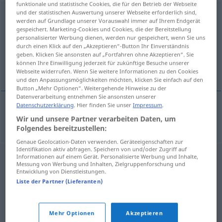
funktionale und statistische Cookies, die für den Betrieb der Webseite
und der statistischen Auswertung unserer Webseite erforderlich sind,
Kaffeekanne
f
<
Kaffeekanne
;
Kaffeekannen
>
werden auf Grundlage unserer Vorauswahl immer auf Ihrem Endgerät
gespeichert. Marketing-Cookies und Cookies, die der Bereitstellung
Übersicht aller Übersetzungen
personalisierter Werbung dienen, werden nur gespeichert, wenn Sie uns
(Für mehr Details die Übersetzung anklicken/antippen)
durch einen Klick auf den „Akzeptieren“-Button Ihr Einverständnis
geben. Klicken Sie ansonsten auf „Fortfahren ohne Akzeptieren“. Sie
können Ihre Einwilligung jederzeit für zukünftige Besuche unserer
cafetera
Webseite widerrufen. Wenn Sie weitere Informationen zu den Cookies
und den Anpassungsmöglichkeiten möchten, klicken Sie einfach auf den
Button „Mehr Optionen“. Weitergehende Hinweise zu der
Datenverarbeitung entnehmen Sie ansonsten unserer
Datenschutzerklärung
. Hier finden Sie unser
Impressum
.
cafetera
f
Kaffeekanne
Wir und unsere Partner verarbeiten Daten, um
Folgendes bereitzustellen:
Genaue Geolocation-Daten verwenden. Geräteeigenschaften zur
Identifikation aktiv abfragen. Speichern von und/oder Zugriff auf
Informationen auf einem Gerät. Personalisierte Werbung und Inhalte,
Messung von Werbung und Inhalten, Zielgruppenforschung und
Entwicklung von Dienstleistungen.
Liste der Partner (Lieferanten)
Mehr Optionen
Akzeptieren