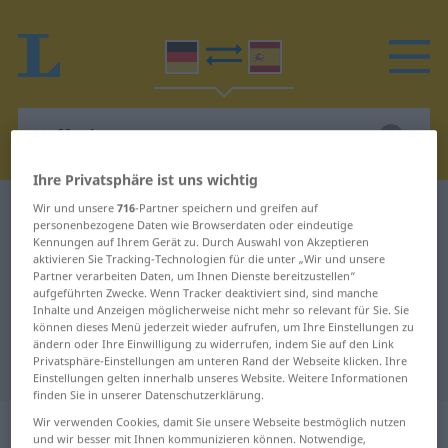
Ihre Privatsphäre ist uns wichtig
Wir und unsere
716
-Partner speichern und greifen auf
Deutsch-Spanisch Wörterbuch
Kaffeekanne
personenbezogene Daten wie Browserdaten oder eindeutige
Deutsch-Spanisch Übersetzung für
Kennungen auf Ihrem Gerät zu. Durch Auswahl von Akzeptieren
aktivieren Sie Tracking-Technologien für die unter „Wir und unsere
"Kaffeekanne"
Partner verarbeiten Daten, um Ihnen Dienste bereitzustellen“
aufgeführten Zwecke. Wenn Tracker deaktiviert sind, sind manche
Inhalte und Anzeigen möglicherweise nicht mehr so relevant für Sie. Sie
können dieses Menü jederzeit wieder aufrufen, um Ihre Einstellungen zu
"Kaffeekanne" Spanisch
ändern oder Ihre Einwilligung zu widerrufen, indem Sie auf den Link
Privatsphäre-Einstellungen am unteren Rand der Webseite klicken. Ihre
Übersetzung
Einstellungen gelten innerhalb unseres Website. Weitere Informationen
finden Sie in unserer Datenschutzerklärung.
„Kaffeekanne“
: Femininum
Wir verwenden Cookies, damit Sie unsere Webseite bestmöglich nutzen
und wir besser mit Ihnen kommunizieren können. Notwendige,