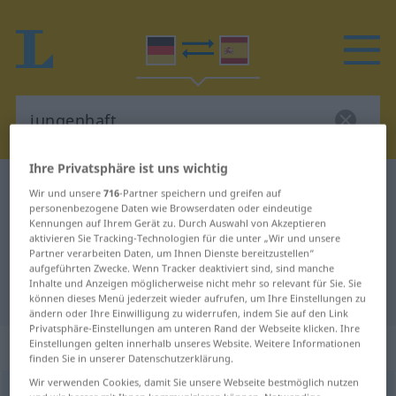
Ihre Privatsphäre ist uns wichtig
Deutsch-Spanisch Wörterbuch
jungenhaft
Wir und unsere
716
-Partner speichern und greifen auf
personenbezogene Daten wie Browserdaten oder eindeutige
Deutsch-Spanisch Übersetzung für
Kennungen auf Ihrem Gerät zu. Durch Auswahl von Akzeptieren
aktivieren Sie Tracking-Technologien für die unter „Wir und unsere
"jungenhaft"
Partner verarbeiten Daten, um Ihnen Dienste bereitzustellen“
aufgeführten Zwecke. Wenn Tracker deaktiviert sind, sind manche
Inhalte und Anzeigen möglicherweise nicht mehr so relevant für Sie. Sie
"jungenhaft" Spanisch Übersetzung
können dieses Menü jederzeit wieder aufrufen, um Ihre Einstellungen zu
ändern oder Ihre Einwilligung zu widerrufen, indem Sie auf den Link
Privatsphäre-Einstellungen am unteren Rand der Webseite klicken. Ihre
„jungenhaft“
: Adjektiv
Einstellungen gelten innerhalb unseres Website. Weitere Informationen
finden Sie in unserer Datenschutzerklärung.
Wir verwenden Cookies, damit Sie unsere Webseite bestmöglich nutzen
jungenhaft
adj