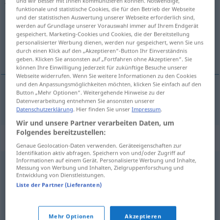
und wir besser mit Ihnen kommunizieren können. Notwendige,
funktionale und statistische Cookies, die für den Betrieb der Webseite
Übersicht aller Übersetzungen
und der statistischen Auswertung unserer Webseite erforderlich sind,
werden auf Grundlage unserer Vorauswahl immer auf Ihrem Endgerät
(Für mehr Details die Übersetzung anklicken/antippen)
gespeichert. Marketing-Cookies und Cookies, die der Bereitstellung
personalisierter Werbung dienen, werden nur gespeichert, wenn Sie uns
de muchacho
durch einen Klick auf den „Akzeptieren“-Button Ihr Einverständnis
geben. Klicken Sie ansonsten auf „Fortfahren ohne Akzeptieren“. Sie
können Ihre Einwilligung jederzeit für zukünftige Besuche unserer
Webseite widerrufen. Wenn Sie weitere Informationen zu den Cookies
und den Anpassungsmöglichkeiten möchten, klicken Sie einfach auf den
Button „Mehr Optionen“. Weitergehende Hinweise zu der
de
muchacho
jungenhaft
Datenverarbeitung entnehmen Sie ansonsten unserer
Datenschutzerklärung
. Hier finden Sie unser
Impressum
.
Wir und unsere Partner verarbeiten Daten, um
Folgendes bereitzustellen:
Synonyme für "jungenhaft"
Genaue Geolocation-Daten verwenden. Geräteeigenschaften zur
Identifikation aktiv abfragen. Speichern von und/oder Zugriff auf
Informationen auf einem Gerät. Personalisierte Werbung und Inhalte,
Messung von Werbung und Inhalten, Zielgruppenforschung und
kindlich
,
mädchenhaft
,
knabenhaft
,
(sehr) jung
,
Entwicklung von Dienstleistungen.
minderjährig
,
blutjung
Liste der Partner (Lieferanten)
burschikos (insbesondere von Frauen)
,
hemdsärmelig
Mehr Optionen
Akzeptieren