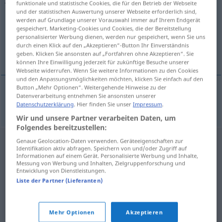
funktionale und statistische Cookies, die für den Betrieb der Webseite
und der statistischen Auswertung unserer Webseite erforderlich sind,
Übersicht aller Übersetzungen
werden auf Grundlage unserer Vorauswahl immer auf Ihrem Endgerät
gespeichert. Marketing-Cookies und Cookies, die der Bereitstellung
(Für mehr Details die Übersetzung anklicken/antippen)
personalisierter Werbung dienen, werden nur gespeichert, wenn Sie uns
durch einen Klick auf den „Akzeptieren“-Button Ihr Einverständnis
beso de Judas
geben. Klicken Sie ansonsten auf „Fortfahren ohne Akzeptieren“. Sie
können Ihre Einwilligung jederzeit für zukünftige Besuche unserer
Webseite widerrufen. Wenn Sie weitere Informationen zu den Cookies
und den Anpassungsmöglichkeiten möchten, klicken Sie einfach auf den
Button „Mehr Optionen“. Weitergehende Hinweise zu der
Datenverarbeitung entnehmen Sie ansonsten unserer
beso
m
de
Judas
Judaskuss
Datenschutzerklärung
. Hier finden Sie unser
Impressum
.
Wir und unsere Partner verarbeiten Daten, um
Folgendes bereitzustellen:
Genaue Geolocation-Daten verwenden. Geräteeigenschaften zur
Identifikation aktiv abfragen. Speichern von und/oder Zugriff auf
Informationen auf einem Gerät. Personalisierte Werbung und Inhalte,
Messung von Werbung und Inhalten, Zielgruppenforschung und
Entwicklung von Dienstleistungen.
Liste der Partner (Lieferanten)
Mehr Optionen
Akzeptieren