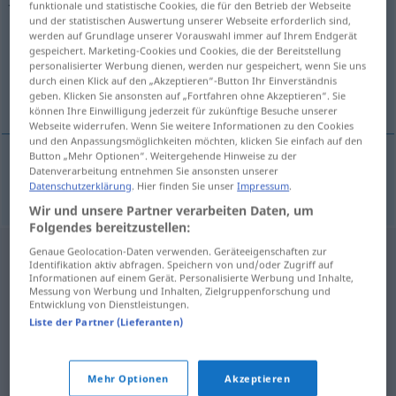
funktionale und statistische Cookies, die für den Betrieb der Webseite
und der statistischen Auswertung unserer Webseite erforderlich sind,
Übersicht aller Übersetzungen
werden auf Grundlage unserer Vorauswahl immer auf Ihrem Endgerät
gespeichert. Marketing-Cookies und Cookies, die der Bereitstellung
(Für mehr Details die Übersetzung anklicken/antippen)
personalisierter Werbung dienen, werden nur gespeichert, wenn Sie uns
durch einen Klick auf den „Akzeptieren“-Button Ihr Einverständnis
Camino de Santiago
geben. Klicken Sie ansonsten auf „Fortfahren ohne Akzeptieren“. Sie
können Ihre Einwilligung jederzeit für zukünftige Besuche unserer
Webseite widerrufen. Wenn Sie weitere Informationen zu den Cookies
und den Anpassungsmöglichkeiten möchten, klicken Sie einfach auf den
Button „Mehr Optionen“. Weitergehende Hinweise zu der
Datenverarbeitung entnehmen Sie ansonsten unserer
Camino
m
de
Santiago
Jakobsweg
Datenschutzerklärung
. Hier finden Sie unser
Impressum
.
Wir und unsere Partner verarbeiten Daten, um
Folgendes bereitzustellen:
Genaue Geolocation-Daten verwenden. Geräteeigenschaften zur
Identifikation aktiv abfragen. Speichern von und/oder Zugriff auf
Informationen auf einem Gerät. Personalisierte Werbung und Inhalte,
Messung von Werbung und Inhalten, Zielgruppenforschung und
Entwicklung von Dienstleistungen.
Liste der Partner (Lieferanten)
Mehr Optionen
Akzeptieren