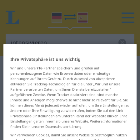
Ihre Privatsphäre ist uns wichtig
Deutsch-Spanisch Wörterbuch
intensivieren
Wir und unsere
716
-Partner speichern und greifen auf
personenbezogene Daten wie Browserdaten oder eindeutige
Deutsch-Spanisch Übersetzung für
Kennungen auf Ihrem Gerät zu. Durch Auswahl von Akzeptieren
aktivieren Sie Tracking-Technologien für die unter „Wir und unsere
"intensivieren"
Partner verarbeiten Daten, um Ihnen Dienste bereitzustellen“
aufgeführten Zwecke. Wenn Tracker deaktiviert sind, sind manche
Inhalte und Anzeigen möglicherweise nicht mehr so relevant für Sie. Sie
"intensivieren" Spanisch
können dieses Menü jederzeit wieder aufrufen, um Ihre Einstellungen zu
ändern oder Ihre Einwilligung zu widerrufen, indem Sie auf den Link
Übersetzung
Privatsphäre-Einstellungen am unteren Rand der Webseite klicken. Ihre
Einstellungen gelten innerhalb unseres Website. Weitere Informationen
finden Sie in unserer Datenschutzerklärung.
„intensivieren“
: transitives Verb
Wir verwenden Cookies, damit Sie unsere Webseite bestmöglich nutzen