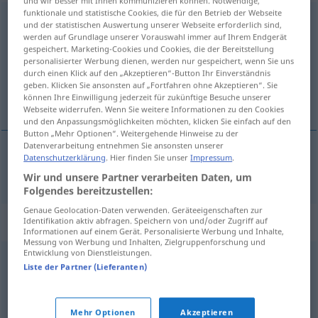
und wir besser mit Ihnen kommunizieren können. Notwendige,
funktionale und statistische Cookies, die für den Betrieb der Webseite
intensivieren
v/t
<
ohne
ge
>
und der statistischen Auswertung unserer Webseite erforderlich sind,
werden auf Grundlage unserer Vorauswahl immer auf Ihrem Endgerät
Übersicht aller Übersetzungen
gespeichert. Marketing-Cookies und Cookies, die der Bereitstellung
personalisierter Werbung dienen, werden nur gespeichert, wenn Sie uns
(Für mehr Details die Übersetzung anklicken/antippen)
durch einen Klick auf den „Akzeptieren“-Button Ihr Einverständnis
geben. Klicken Sie ansonsten auf „Fortfahren ohne Akzeptieren“. Sie
intensificar
können Ihre Einwilligung jederzeit für zukünftige Besuche unserer
Webseite widerrufen. Wenn Sie weitere Informationen zu den Cookies
und den Anpassungsmöglichkeiten möchten, klicken Sie einfach auf den
Button „Mehr Optionen“. Weitergehende Hinweise zu der
Datenverarbeitung entnehmen Sie ansonsten unserer
Datenschutzerklärung
. Hier finden Sie unser
Impressum
.
intensificar
intensivieren
Wir und unsere Partner verarbeiten Daten, um
Folgendes bereitzustellen:
Genaue Geolocation-Daten verwenden. Geräteeigenschaften zur
Synonyme für "intensivieren"
Identifikation aktiv abfragen. Speichern von und/oder Zugriff auf
Informationen auf einem Gerät. Personalisierte Werbung und Inhalte,
Messung von Werbung und Inhalten, Zielgruppenforschung und
Entwicklung von Dienstleistungen.
Liste der Partner (Lieferanten)
vertiefen
,
stärken
,
verstärken
,
ankurbeln
,
stützen
,
untermauern
Mehr Optionen
Akzeptieren