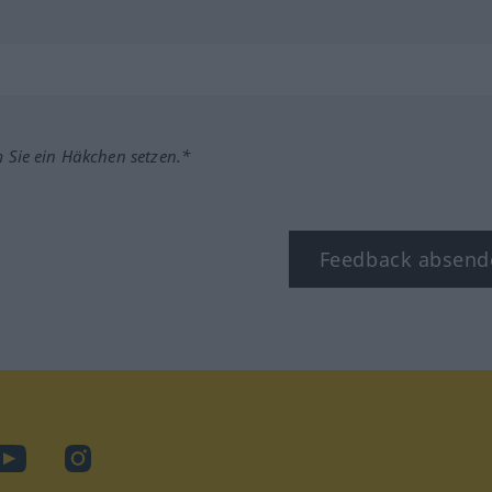
m Sie ein Häkchen setzen.*
Feedback absend
ook
YouTube
Instagram