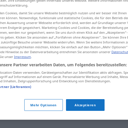
cken. Ihre Einstellungen gelten innerhalb unseres Website. Weitere Informationen fin
enschutzerklärung.
en Cookies, damit Sie unsere Webseite bestmöglich nutzen und wir besser mit Ihnen
en können. Notwendige, funktionale und statistische Cookies, die für den Betrieb d
ischen Auswertung unserer Webseite erforderlich sind, werden auf Grundlage unserer
tippen)
hrem Endgerät gespeichert. Marketing-Cookies und Cookies, die der Bereitstellung per
nen, werden nur gespeichert, wenn Sie uns durch einen Klick auf den „Akzeptieren“-
nis geben. Klicken Sie ansonsten auf „Fortfahren ohne Akzeptieren“. Sie können Ihre 
ür zukünftige Besuche unserer Webseite widerrufen. Wenn Sie weitere Informationen 
assungsmöglichkeiten möchten, klicken Sie einfach auf den Button „Mehr Optionen“
de Hinweise zu der Datenverarbeitung entnehmen Sie ansonsten unserer
Datenschut
 Sie unser
Impressum
.
insgesamt
unsere Partner verarbeiten Daten, um Folgendes bereitzustellen:
ocation-Daten verwenden. Geräteeigenschaften zur Identifikation aktiv abfragen. Sp
griff auf Informationen auf einem Gerät. Personalisierte Werbung und Inhalte, Mes
 Inhalten, Zielgruppenforschung und Entwicklung von Dienstleistungen.
t"
artner (Lieferanten)
insgesamt
betragen
Mehr Optionen
Akzeptieren