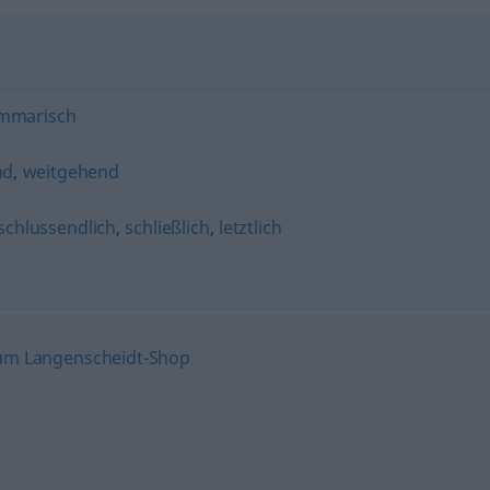
mmarisch
nd
,
weitgehend
schlussendlich
,
schließlich
,
letztlich