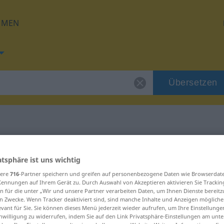
HMEN
Übersetzen
 für "insgesamt"
atsphäre ist uns wichtig
sere
716
-Partner speichern und greifen auf personenbezogene Daten wie Browserdat
zung
Kennungen auf Ihrem Gerät zu. Durch Auswahl von Akzeptieren aktivieren Sie Trackin
n für die unter „Wir und unsere Partner verarbeiten Daten, um Ihnen Dienste bereitz
n Zwecke. Wenn Tracker deaktiviert sind, sind manche Inhalte und Anzeigen mögliche
evant für Sie. Sie können dieses Menü jederzeit wieder aufrufen, um Ihre Einstellung
inwilligung zu widerrufen, indem Sie auf den Link Privatsphäre-Einstellungen am unt