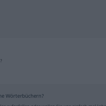
h?
ine Wörterbüchern?