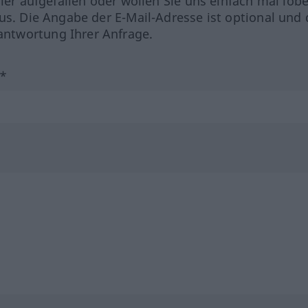
hler aufgefallen oder wollen Sie uns einfach mal lob
us. Die Angabe der E-Mail-Adresse ist optional und 
ntwortung Ihrer Anfrage.
?*