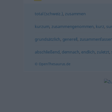
total (schweiz.)
,
zusammen
kurzum
,
zusammengenommen
,
kurz
,
su
grundsätzlich
,
generell
,
zusammenfasse
abschließend
,
demnach
,
endlich
,
zuletzt
,
© OpenThesaurus.de