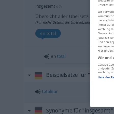
Webseite kli
unserer Dat
insgesamt
adv
Wir verwend
Übersicht aller Übersetzungen
kommunizier
der statist
(Für mehr Details die Übersetzung anklicken/an
immer auf I
Werbung die
en total
Einverständ
jederzeit f
und den Anp
Weitergehen
Hier finden
en
total
Wir und 
Genaue Geol
und/oder Zu
Werbung und
Beispielsätze für "insgesam
Liste der P
totalizar
Synonyme für "insgesamt"