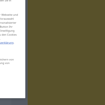
den Sie in
er Webseite und
 Vorauswahl
sonalisierter
Button Ihr
Einwilligung
zu den Cookies
.
zerklärung
.
eichern von
sung von