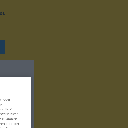
DE
en oder
g-
ustellen“
rweise nicht
en zu ändern
eren Rand der