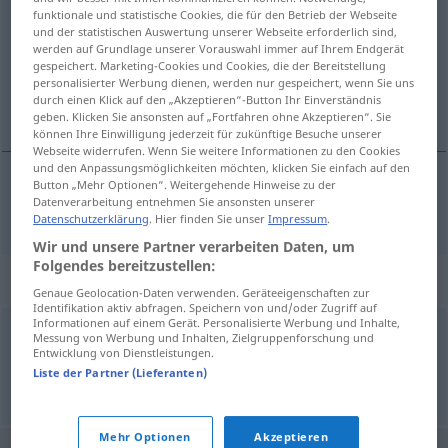
funktionale und statistische Cookies, die für den Betrieb der Webseite
und der statistischen Auswertung unserer Webseite erforderlich sind,
Übersicht aller Übersetzungen
werden auf Grundlage unserer Vorauswahl immer auf Ihrem Endgerät
(Für mehr Details die Übersetzung anklicken/antippen)
gespeichert. Marketing-Cookies und Cookies, die der Bereitstellung
personalisierter Werbung dienen, werden nur gespeichert, wenn Sie uns
durch einen Klick auf den „Akzeptieren“-Button Ihr Einverständnis
sin contenido
geben. Klicken Sie ansonsten auf „Fortfahren ohne Akzeptieren“. Sie
können Ihre Einwilligung jederzeit für zukünftige Besuche unserer
Webseite widerrufen. Wenn Sie weitere Informationen zu den Cookies
und den Anpassungsmöglichkeiten möchten, klicken Sie einfach auf den
Button „Mehr Optionen“. Weitergehende Hinweise zu der
Datenverarbeitung entnehmen Sie ansonsten unserer
sin
contenido
inhaltslos
Datenschutzerklärung
. Hier finden Sie unser
Impressum
.
Wir und unsere Partner verarbeiten Daten, um
Folgendes bereitzustellen:
Synonyme für "inhaltslos"
Genaue Geolocation-Daten verwenden. Geräteeigenschaften zur
Identifikation aktiv abfragen. Speichern von und/oder Zugriff auf
Informationen auf einem Gerät. Personalisierte Werbung und Inhalte,
Messung von Werbung und Inhalten, Zielgruppenforschung und
wesenlos
Entwicklung von Dienstleistungen.
Liste der Partner (Lieferanten)
© OpenThesaurus.de
Mehr Optionen
Akzeptieren