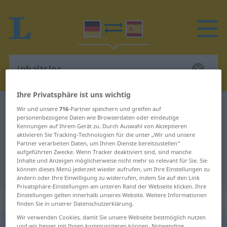
Ihre Privatsphäre ist uns wichtig
Deutsch-Spanisch Wörterbuch
inhaltslos
Wir und unsere
716
-Partner speichern und greifen auf
personenbezogene Daten wie Browserdaten oder eindeutige
Deutsch-Spanisch Übersetzung für
Kennungen auf Ihrem Gerät zu. Durch Auswahl von Akzeptieren
aktivieren Sie Tracking-Technologien für die unter „Wir und unsere
"inhaltslos"
Partner verarbeiten Daten, um Ihnen Dienste bereitzustellen“
aufgeführten Zwecke. Wenn Tracker deaktiviert sind, sind manche
Inhalte und Anzeigen möglicherweise nicht mehr so relevant für Sie. Sie
"inhaltslos" Spanisch Übersetzung
können dieses Menü jederzeit wieder aufrufen, um Ihre Einstellungen zu
ändern oder Ihre Einwilligung zu widerrufen, indem Sie auf den Link
Privatsphäre-Einstellungen am unteren Rand der Webseite klicken. Ihre
Einstellungen gelten innerhalb unseres Website. Weitere Informationen
„inhaltslos“
: Adjektiv
finden Sie in unserer Datenschutzerklärung.
Wir verwenden Cookies, damit Sie unsere Webseite bestmöglich nutzen
inhaltslos
adj
und wir besser mit Ihnen kommunizieren können. Notwendige,