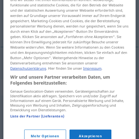
funktionale und statistische Cookies, die für den Betrieb der Webseite
und der statistischen Auswertung unserer Webseite erforderlich sind,
Übersicht aller Übersetzungen
werden auf Grundlage unserer Vorauswahl immer auf Ihrem Endgerät
(Für mehr Details die Übersetzung anklicken/antippen)
gespeichert. Marketing-Cookies und Cookies, die der Bereitstellung
personalisierter Werbung dienen, werden nur gespeichert, wenn Sie uns
durch einen Klick auf den „Akzeptieren“-Button Ihr Einverständnis
detener, encarcelar
geben. Klicken Sie ansonsten auf „Fortfahren ohne Akzeptieren“. Sie
können Ihre Einwilligung jederzeit für zukünftige Besuche unserer
Webseite widerrufen. Wenn Sie weitere Informationen zu den Cookies
und den Anpassungsmöglichkeiten möchten, klicken Sie einfach auf den
Button „Mehr Optionen“. Weitergehende Hinweise zu der
Datenverarbeitung entnehmen Sie ansonsten unserer
detener
,
encarcelar
inhaftieren
Datenschutzerklärung
. Hier finden Sie unser
Impressum
.
Wir und unsere Partner verarbeiten Daten, um
Folgendes bereitzustellen:
Synonyme für "inhaftieren"
Genaue Geolocation-Daten verwenden. Geräteeigenschaften zur
Identifikation aktiv abfragen. Speichern von und/oder Zugriff auf
Informationen auf einem Gerät. Personalisierte Werbung und Inhalte,
Messung von Werbung und Inhalten, Zielgruppenforschung und
einkassieren (ugs.)
,
festnehmen
,
arretieren (geh.,
Entwicklung von Dienstleistungen.
Liste der Partner (Lieferanten)
veraltet)
,
verhaften
© OpenThesaurus.de
Mehr Optionen
Akzeptieren