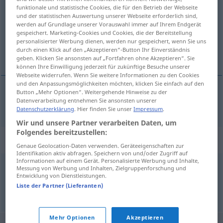
funktionale und statistische Cookies, die für den Betrieb der Webseite
und der statistischen Auswertung unserer Webseite erforderlich sind,
Übersicht aller Übersetzungen
werden auf Grundlage unserer Vorauswahl immer auf Ihrem Endgerät
(Für mehr Details die Übersetzung anklicken/antippen)
gespeichert. Marketing-Cookies und Cookies, die der Bereitstellung
personalisierter Werbung dienen, werden nur gespeichert, wenn Sie uns
durch einen Klick auf den „Akzeptieren“-Button Ihr Einverständnis
infamia
geben. Klicken Sie ansonsten auf „Fortfahren ohne Akzeptieren“. Sie
können Ihre Einwilligung jederzeit für zukünftige Besuche unserer
Webseite widerrufen. Wenn Sie weitere Informationen zu den Cookies
und den Anpassungsmöglichkeiten möchten, klicken Sie einfach auf den
Button „Mehr Optionen“. Weitergehende Hinweise zu der
Datenverarbeitung entnehmen Sie ansonsten unserer
infamia
f
Infamie
Datenschutzerklärung
. Hier finden Sie unser
Impressum
.
Wir und unsere Partner verarbeiten Daten, um
Folgendes bereitzustellen:
Synonyme für "Infamie"
Genaue Geolocation-Daten verwenden. Geräteeigenschaften zur
Identifikation aktiv abfragen. Speichern von und/oder Zugriff auf
Informationen auf einem Gerät. Personalisierte Werbung und Inhalte,
Messung von Werbung und Inhalten, Zielgruppenforschung und
Niedertracht
,
Bösartigkeit
,
Heimtücke
Entwicklung von Dienstleistungen.
Liste der Partner (Lieferanten)
© OpenThesaurus.de
Mehr Optionen
Akzeptieren