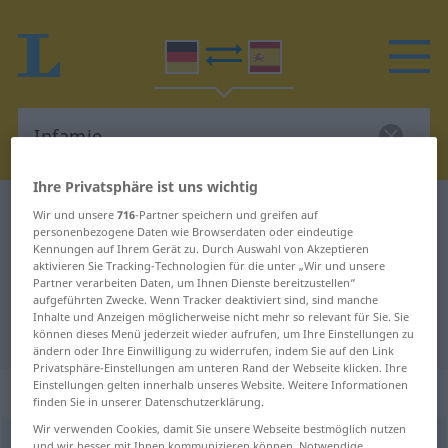
Ihre Privatsphäre ist uns wichtig
Deutsch-Spanisch Wörterbuch
Infamie
Wir und unsere
716
-Partner speichern und greifen auf
personenbezogene Daten wie Browserdaten oder eindeutige
Deutsch-Spanisch Übersetzung für
Kennungen auf Ihrem Gerät zu. Durch Auswahl von Akzeptieren
aktivieren Sie Tracking-Technologien für die unter „Wir und unsere
"Infamie"
Partner verarbeiten Daten, um Ihnen Dienste bereitzustellen“
aufgeführten Zwecke. Wenn Tracker deaktiviert sind, sind manche
Inhalte und Anzeigen möglicherweise nicht mehr so relevant für Sie. Sie
"Infamie" Spanisch Übersetzung
können dieses Menü jederzeit wieder aufrufen, um Ihre Einstellungen zu
ändern oder Ihre Einwilligung zu widerrufen, indem Sie auf den Link
Privatsphäre-Einstellungen am unteren Rand der Webseite klicken. Ihre
Einstellungen gelten innerhalb unseres Website. Weitere Informationen
„Infamie“
: Femininum
finden Sie in unserer Datenschutzerklärung.
Wir verwenden Cookies, damit Sie unsere Webseite bestmöglich nutzen
Infamie
f
<
Infamie
;
Infamien
>
und wir besser mit Ihnen kommunizieren können. Notwendige,