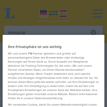
Ihre Privatsphäre ist uns wichtig
Deutsch-Spanisch Wörterbuch
Honorar
Wir und unsere
716
-Partner speichern und greifen auf
Deutsch-Spanisch Übersetzung für
personenbezogene Daten wie Browserdaten oder eindeutige
Kennungen auf Ihrem Gerät zu. Durch Auswahl von Akzeptieren
"Honorar"
aktivieren Sie Tracking-Technologien für die unter „Wir und unsere
Partner verarbeiten Daten, um Ihnen Dienste bereitzustellen“
aufgeführten Zwecke. Wenn Tracker deaktiviert sind, sind manche
Inhalte und Anzeigen möglicherweise nicht mehr so relevant für Sie. Sie
"Honorar" Spanisch Übersetzung
können dieses Menü jederzeit wieder aufrufen, um Ihre Einstellungen zu
ändern oder Ihre Einwilligung zu widerrufen, indem Sie auf den Link
Privatsphäre-Einstellungen am unteren Rand der Webseite klicken. Ihre
„Honorar“
: Neutrum
Einstellungen gelten innerhalb unseres Website. Weitere Informationen
finden Sie in unserer Datenschutzerklärung.
Wir verwenden Cookies, damit Sie unsere Webseite bestmöglich nutzen
Honorar
[honoˈraːr]
n
<
Honorars
;
Honorare
>