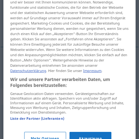
und wir besser mit Ihnen kommunizieren können. Notwendige,
funktionale und statistische Cookies, die für den Betrieb der Webseite
Übersicht aller Übersetzungen
und der statistischen Auswertung unserer Webseite erforderlich sind,
werden auf Grundlage unserer Vorauswahl immer auf Ihrem Endgerät
(Für mehr Details die Übersetzung anklicken/antippen)
gespeichert. Marketing-Cookies und Cookies, die der Bereitstellung
personalisierter Werbung dienen, werden nur gespeichert, wenn Sie uns
honorarios
durch einen Klick auf den „Akzeptieren“-Button Ihr Einverständnis
geben. Klicken Sie ansonsten auf „Fortfahren ohne Akzeptieren“. Sie
können Ihre Einwilligung jederzeit für zukünftige Besuche unserer
Webseite widerrufen. Wenn Sie weitere Informationen zu den Cookies
und den Anpassungsmöglichkeiten möchten, klicken Sie einfach auf den
Button „Mehr Optionen“. Weitergehende Hinweise zu der
honorarios
mpl
Honorar
Datenverarbeitung entnehmen Sie ansonsten unserer
Datenschutzerklärung
. Hier finden Sie unser
Impressum
.
Wir und unsere Partner verarbeiten Daten, um
Folgendes bereitzustellen:
Genaue Geolocation-Daten verwenden. Geräteeigenschaften zur
Synonyme für "Honorar"
Identifikation aktiv abfragen. Speichern von und/oder Zugriff auf
Informationen auf einem Gerät. Personalisierte Werbung und Inhalte,
Messung von Werbung und Inhalten, Zielgruppenforschung und
Entwicklung von Dienstleistungen.
Gage
,
Arbeitsentgelt
,
Kostenerstattung
,
Lohn
Liste der Partner (Lieferanten)
(Hauptform)
,
Gratifikation
,
Verdienst
,
Lohntüte (ugs.)
,
Abgeltung (schweiz., österr.)
,
Gehalt
,
Heuer
,
Vergütung
,
Mehr Optionen
Akzeptieren