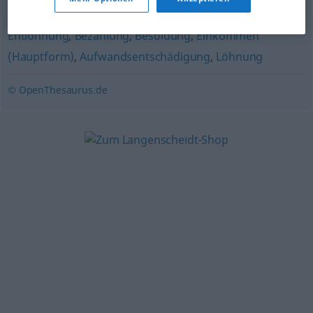
Salär (schweiz.)
,
Tantieme
,
Entgelt
,
Einkünfte
,
Entlohnung
,
Bezahlung
,
Besoldung
,
Einkommen
(Hauptform)
,
Aufwandsentschädigung
,
Löhnung
© OpenThesaurus.de