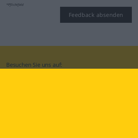
*Pflichtfeld
Feedback absenden
Besuchen Sie uns auf:
facebook
YouTube
Instagram
Langenscheidt
NUTZUNGSBEDINGUNGEN