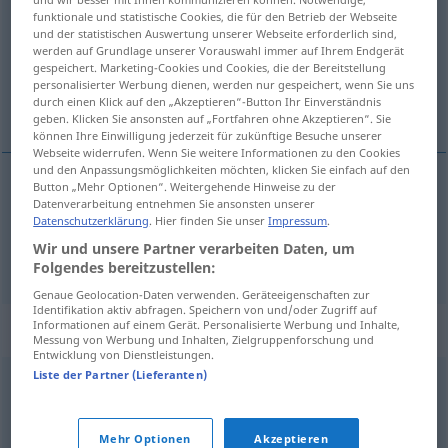
funktionale und statistische Cookies, die für den Betrieb der Webseite
und der statistischen Auswertung unserer Webseite erforderlich sind,
Übersicht aller Übersetzungen
werden auf Grundlage unserer Vorauswahl immer auf Ihrem Endgerät
(Für mehr Details die Übersetzung anklicken/antippen)
gespeichert. Marketing-Cookies und Cookies, die der Bereitstellung
personalisierter Werbung dienen, werden nur gespeichert, wenn Sie uns
durch einen Klick auf den „Akzeptieren“-Button Ihr Einverständnis
servidumbre, sujeción
geben. Klicken Sie ansonsten auf „Fortfahren ohne Akzeptieren“. Sie
können Ihre Einwilligung jederzeit für zukünftige Besuche unserer
Webseite widerrufen. Wenn Sie weitere Informationen zu den Cookies
und den Anpassungsmöglichkeiten möchten, klicken Sie einfach auf den
Button „Mehr Optionen“. Weitergehende Hinweise zu der
Datenverarbeitung entnehmen Sie ansonsten unserer
servidumbre
f
Hörigkeit
Datenschutzerklärung
. Hier finden Sie unser
Impressum
.
Wir und unsere Partner verarbeiten Daten, um
sujeción
f
Hörigkeit
Folgendes bereitzustellen:
Genaue Geolocation-Daten verwenden. Geräteeigenschaften zur
Identifikation aktiv abfragen. Speichern von und/oder Zugriff auf
Informationen auf einem Gerät. Personalisierte Werbung und Inhalte,
Synonyme für "Hörigkeit"
Messung von Werbung und Inhalten, Zielgruppenforschung und
Entwicklung von Dienstleistungen.
Liste der Partner (Lieferanten)
Unmündigkeit
,
Abhängigkeit
Mehr Optionen
Akzeptieren
© OpenThesaurus.de