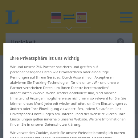
Ihre Privatsphäre ist uns wichtig
Deutsch-Spanisch Wörterbuch
Hörigkeit
Wir und unsere
716
-Partner speichern und greifen auf
personenbezogene Daten wie Browserdaten oder eindeutige
Deutsch-Spanisch Übersetzung für
Kennungen auf Ihrem Gerät zu. Durch Auswahl von Akzeptieren
aktivieren Sie Tracking-Technologien für die unter „Wir und unsere
"Hörigkeit"
Partner verarbeiten Daten, um Ihnen Dienste bereitzustellen“
aufgeführten Zwecke. Wenn Tracker deaktiviert sind, sind manche
Inhalte und Anzeigen möglicherweise nicht mehr so relevant für Sie. Sie
"Hörigkeit" Spanisch Übersetzung
können dieses Menü jederzeit wieder aufrufen, um Ihre Einstellungen zu
ändern oder Ihre Einwilligung zu widerrufen, indem Sie auf den Link
Privatsphäre-Einstellungen am unteren Rand der Webseite klicken. Ihre
Einstellungen gelten innerhalb unseres Website. Weitere Informationen
„Hörigkeit“
: Femininum
finden Sie in unserer Datenschutzerklärung.
Wir verwenden Cookies, damit Sie unsere Webseite bestmöglich nutzen
Hörigkeit
f
<
Hörigkeit
>
FIG
und wir besser mit Ihnen kommunizieren können. Notwendige,