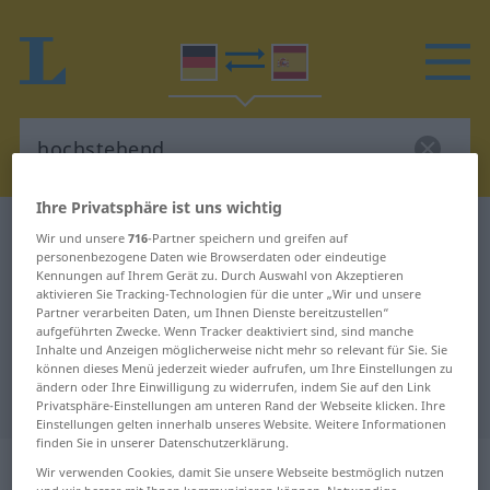
Ihre Privatsphäre ist uns wichtig
Deutsch-Spanisch Wörterbuch
hochstehend
Wir und unsere
716
-Partner speichern und greifen auf
personenbezogene Daten wie Browserdaten oder eindeutige
Deutsch-Spanisch Übersetzung für
Kennungen auf Ihrem Gerät zu. Durch Auswahl von Akzeptieren
aktivieren Sie Tracking-Technologien für die unter „Wir und unsere
"hochstehend"
Partner verarbeiten Daten, um Ihnen Dienste bereitzustellen“
aufgeführten Zwecke. Wenn Tracker deaktiviert sind, sind manche
Inhalte und Anzeigen möglicherweise nicht mehr so relevant für Sie. Sie
"hochstehend" Spanisch
können dieses Menü jederzeit wieder aufrufen, um Ihre Einstellungen zu
ändern oder Ihre Einwilligung zu widerrufen, indem Sie auf den Link
Übersetzung
Privatsphäre-Einstellungen am unteren Rand der Webseite klicken. Ihre
Einstellungen gelten innerhalb unseres Website. Weitere Informationen
finden Sie in unserer Datenschutzerklärung.
„hochstehend“
: als Adjektiv
Wir verwenden Cookies, damit Sie unsere Webseite bestmöglich nutzen
und wir besser mit Ihnen kommunizieren können. Notwendige,