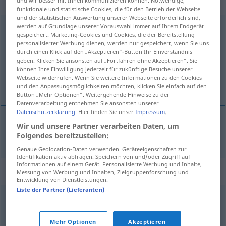
gebraucht
funktionale und statistische Cookies, die für den Betrieb der Webseite
und der statistischen Auswertung unserer Webseite erforderlich sind,
werden auf Grundlage unserer Vorauswahl immer auf Ihrem Endgerät
hochstehend
adjt
gespeichert. Marketing-Cookies und Cookies, die der Bereitstellung
personalisierter Werbung dienen, werden nur gespeichert, wenn Sie uns
Übersicht aller Übersetzungen
durch einen Klick auf den „Akzeptieren“-Button Ihr Einverständnis
(Für mehr Details die Übersetzung anklicken/antippen)
geben. Klicken Sie ansonsten auf „Fortfahren ohne Akzeptieren“. Sie
können Ihre Einwilligung jederzeit für zukünftige Besuche unserer
Webseite widerrufen. Wenn Sie weitere Informationen zu den Cookies
de alto nivel
und den Anpassungsmöglichkeiten möchten, klicken Sie einfach auf den
Button „Mehr Optionen“. Weitergehende Hinweise zu der
Datenverarbeitung entnehmen Sie ansonsten unserer
Datenschutzerklärung
. Hier finden Sie unser
Impressum
.
Wir und unsere Partner verarbeiten Daten, um
de
alto
nivel
hochstehend
Folgendes bereitzustellen:
FIG
Genaue Geolocation-Daten verwenden. Geräteeigenschaften zur
Identifikation aktiv abfragen. Speichern von und/oder Zugriff auf
Informationen auf einem Gerät. Personalisierte Werbung und Inhalte,
Synonyme für "hochstehend"
Messung von Werbung und Inhalten, Zielgruppenforschung und
Entwicklung von Dienstleistungen.
Liste der Partner (Lieferanten)
gehoben
Mehr Optionen
Akzeptieren