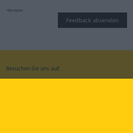
*Pflichtfeld
Feedback absenden
Besuchen Sie uns auf:
facebook
YouTube
Instagram
Langenscheidt