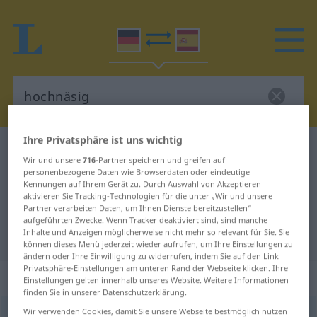
Ihre Privatsphäre ist uns wichtig
Deutsch-Spanisch Wörterbuch
hochnäsig
Wir und unsere
716
-Partner speichern und greifen auf
Deutsch-Spanisch Übersetzung für
personenbezogene Daten wie Browserdaten oder eindeutige
Kennungen auf Ihrem Gerät zu. Durch Auswahl von Akzeptieren
"hochnäsig"
aktivieren Sie Tracking-Technologien für die unter „Wir und unsere
Partner verarbeiten Daten, um Ihnen Dienste bereitzustellen“
aufgeführten Zwecke. Wenn Tracker deaktiviert sind, sind manche
Inhalte und Anzeigen möglicherweise nicht mehr so relevant für Sie. Sie
"hochnäsig" Spanisch Übersetzung
können dieses Menü jederzeit wieder aufrufen, um Ihre Einstellungen zu
ändern oder Ihre Einwilligung zu widerrufen, indem Sie auf den Link
Privatsphäre-Einstellungen am unteren Rand der Webseite klicken. Ihre
„hochnäsig“
: Adjektiv
Einstellungen gelten innerhalb unseres Website. Weitere Informationen
finden Sie in unserer Datenschutzerklärung.
Wir verwenden Cookies, damit Sie unsere Webseite bestmöglich nutzen
hochnäsig
[ˈhoːxnɛːzɪç]
adj