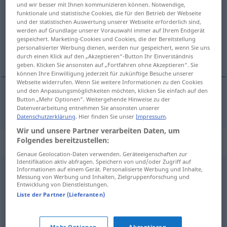
und wir besser mit Ihnen kommunizieren können. Notwendige,
funktionale und statistische Cookies, die für den Betrieb der Webseite
Übersicht aller Übersetzungen
und der statistischen Auswertung unserer Webseite erforderlich sind,
werden auf Grundlage unserer Vorauswahl immer auf Ihrem Endgerät
(Für mehr Details die Übersetzung anklicken/antippen)
gespeichert. Marketing-Cookies und Cookies, die der Bereitstellung
personalisierter Werbung dienen, werden nur gespeichert, wenn Sie uns
engreído, arrogante
durch einen Klick auf den „Akzeptieren“-Button Ihr Einverständnis
geben. Klicken Sie ansonsten auf „Fortfahren ohne Akzeptieren“. Sie
können Ihre Einwilligung jederzeit für zukünftige Besuche unserer
Webseite widerrufen. Wenn Sie weitere Informationen zu den Cookies
und den Anpassungsmöglichkeiten möchten, klicken Sie einfach auf den
Button „Mehr Optionen“. Weitergehende Hinweise zu der
engreído
,
arrogante
hochnäsig
Datenverarbeitung entnehmen Sie ansonsten unserer
Datenschutzerklärung
. Hier finden Sie unser
Impressum
.
Wir und unsere Partner verarbeiten Daten, um
Folgendes bereitzustellen:
Synonyme für "hochnäsig"
Genaue Geolocation-Daten verwenden. Geräteeigenschaften zur
Identifikation aktiv abfragen. Speichern von und/oder Zugriff auf
Informationen auf einem Gerät. Personalisierte Werbung und Inhalte,
stolz
,
eingebildet
,
selbstgefällig
,
prätentiös
,
anmaßend
,
Messung von Werbung und Inhalten, Zielgruppenforschung und
Entwicklung von Dienstleistungen.
hochgestochen
Liste der Partner (Lieferanten)
eingebildet
,
schnippisch
,
überkandidelt
Mehr Optionen
Akzeptieren