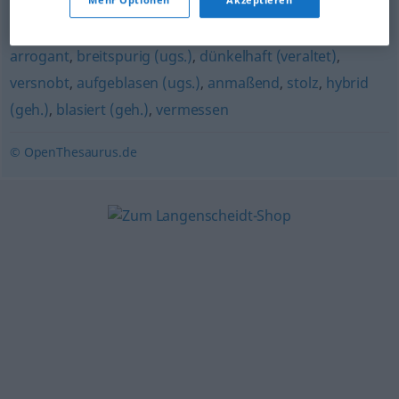
hoffärtig (veraltet)
,
überheblich
,
eingebildet
,
hochmütig
,
arrogant
,
breitspurig (ugs.)
,
dünkelhaft (veraltet)
,
versnobt
,
aufgeblasen (ugs.)
,
anmaßend
,
stolz
,
hybrid
(geh.)
,
blasiert (geh.)
,
vermessen
© OpenThesaurus.de